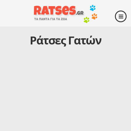
Ράτσες Γατών