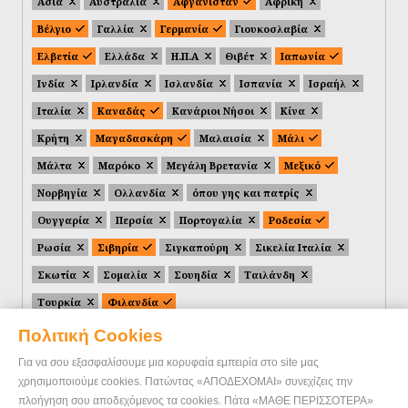
Ασία
Αυστραλία
Αφγανιστάν
Αφρική
Βέλγιο
Γαλλία
Γερμανία
Γιουκοσλαβία
Ελβετία
Ελλάδα
Η.Π.Α
Θιβέτ
Ιαπωνία
Ινδία
Ιρλανδία
Ισλανδία
Ισπανία
Ισραήλ
Ιταλία
Καναδάς
Κανάριοι Νήσοι
Κίνα
Κρήτη
Μαγαδασκάρη
Μαλαισία
Μάλι
Μάλτα
Μαρόκο
Μεγάλη Βρετανία
Μεξικό
Νορβηγία
Ολλανδία
όπου γης και πατρίς
Ουγγαρία
Περσία
Πορτογαλία
Ροδεσία
Ρωσία
Σιβηρία
Σιγκαπούρη
Σικελία Ιταλία
Σκωτία
Σομαλία
Σουηδία
Ταιλάνδη
Τουρκία
Φιλανδία
Πολιτική Cookies
Για να σου εξασφαλίσουμε μια κορυφαία εμπειρία στο site μας
χρησιμοποιούμε cookies. Πατώντας «ΑΠΟΔΕΧΟΜΑΙ» συνεχίζεις την
πλοήγηση σου αποδεχόμενος τα cookies. Πάτα «ΜΑΘΕ ΠΕΡΙΣΣΟΤΕΡΑ»