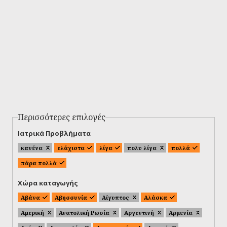
Περισσότερες επιλογές
Ιατρικά Προβλήματα
κανένα
ελάχιστα
λίγα
πολυ λίγα
πολλά
πάρα πολλά
Χώρα καταγωγής
Αβάνα
Αβησσυνία
Αίγυπτος
Αλάσκα
Αμερική
Ανατολική Ρωσία
Αργεντινή
Αρμενία