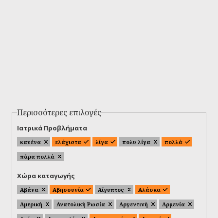
Περισσότερες επιλογές
Ιατρικά Προβλήματα
κανένα
ελάχιστα
λίγα
πολυ λίγα
πολλά
πάρα πολλά
Χώρα καταγωγής
Αβάνα
Αβησσυνία
Αίγυπτος
Αλάσκα
Αμερική
Ανατολική Ρωσία
Αργεντινή
Αρμενία