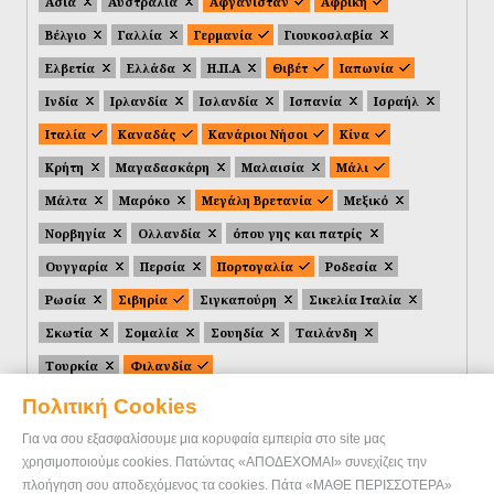
Ασία
Αυστραλία
Αφγανιστάν
Αφρική
Βέλγιο
Γαλλία
Γερμανία
Γιουκοσλαβία
Ελβετία
Ελλάδα
Η.Π.Α
Θιβέτ
Ιαπωνία
Ινδία
Ιρλανδία
Ισλανδία
Ισπανία
Ισραήλ
Ιταλία
Καναδάς
Κανάριοι Νήσοι
Κίνα
Κρήτη
Μαγαδασκάρη
Μαλαισία
Μάλι
Μάλτα
Μαρόκο
Μεγάλη Βρετανία
Μεξικό
Νορβηγία
Ολλανδία
όπου γης και πατρίς
Ουγγαρία
Περσία
Πορτογαλία
Ροδεσία
Ρωσία
Σιβηρία
Σιγκαπούρη
Σικελία Ιταλία
Σκωτία
Σομαλία
Σουηδία
Ταιλάνδη
Τουρκία
Φιλανδία
Πολιτική Cookies
Για να σου εξασφαλίσουμε μια κορυφαία εμπειρία στο site μας
χρησιμοποιούμε cookies. Πατώντας «ΑΠΟΔΕΧΟΜΑΙ» συνεχίζεις την
πλοήγηση σου αποδεχόμενος τα cookies. Πάτα «ΜΑΘΕ ΠΕΡΙΣΣΟΤΕΡΑ»