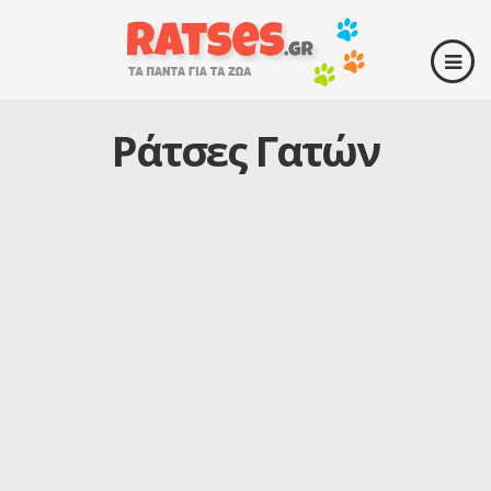
Ράτσες Γατών