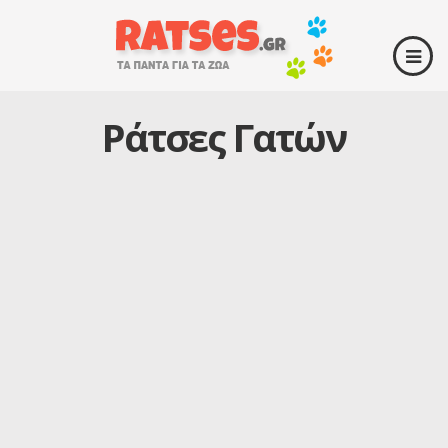
Ράτσες Γατών