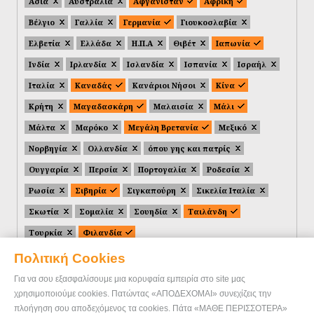
Ασία
Αυστραλία
Αφγανιστάν
Αφρική
Βέλγιο
Γαλλία
Γερμανία
Γιουκοσλαβία
Ελβετία
Ελλάδα
Η.Π.Α
Θιβέτ
Ιαπωνία
Ινδία
Ιρλανδία
Ισλανδία
Ισπανία
Ισραήλ
Ιταλία
Καναδάς
Κανάριοι Νήσοι
Κίνα
Κρήτη
Μαγαδασκάρη
Μαλαισία
Μάλι
Μάλτα
Μαρόκο
Μεγάλη Βρετανία
Μεξικό
Νορβηγία
Ολλανδία
όπου γης και πατρίς
Ουγγαρία
Περσία
Πορτογαλία
Ροδεσία
Ρωσία
Σιβηρία
Σιγκαπούρη
Σικελία Ιταλία
Σκωτία
Σομαλία
Σουηδία
Ταιλάνδη
Τουρκία
Φιλανδία
Πολιτική Cookies
Για να σου εξασφαλίσουμε μια κορυφαία εμπειρία στο site μας
χρησιμοποιούμε cookies. Πατώντας «ΑΠΟΔΕΧΟΜΑΙ» συνεχίζεις την
πλοήγηση σου αποδεχόμενος τα cookies. Πάτα «ΜΑΘΕ ΠΕΡΙΣΣΟΤΕΡΑ»