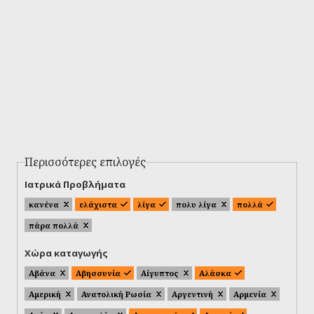
Περισσότερες επιλογές
Ιατρικά Προβλήματα
κανένα
ελάχιστα
λίγα
πολυ λίγα
πολλά
πάρα πολλά
Χώρα καταγωγής
Αβάνα
Αβησσυνία
Αίγυπτος
Αλάσκα
Αμερική
Ανατολική Ρωσία
Αργεντινή
Αρμενία