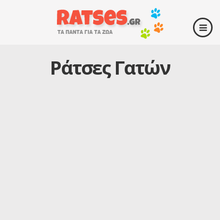
Ράτσες Γατών