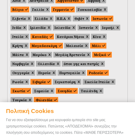
Ασία
Αυστραλία
Αφγανιστάν
Αφρική
Βέλγιο
Γαλλία
Γερμανία
Γιουκοσλαβία
Ελβετία
Ελλάδα
Η.Π.Α
Θιβέτ
Ιαπωνία
Ινδία
Ιρλανδία
Ισλανδία
Ισπανία
Ισραήλ
Ιταλία
Καναδάς
Κανάριοι Νήσοι
Κίνα
Κρήτη
Μαγαδασκάρη
Μαλαισία
Μάλι
Μάλτα
Μαρόκο
Μεγάλη Βρετανία
Μεξικό
Νορβηγία
Ολλανδία
όπου γης και πατρίς
Ουγγαρία
Περσία
Πορτογαλία
Ροδεσία
Ρωσία
Σιβηρία
Σιγκαπούρη
Σικελία Ιταλία
Σκωτία
Σομαλία
Σουηδία
Ταιλάνδη
Τουρκία
Φιλανδία
Πολιτική Cookies
Για να σου εξασφαλίσουμε μια κορυφαία εμπειρία στο site μας
χρησιμοποιούμε cookies. Πατώντας «ΑΠΟΔΕΧΟΜΑΙ» συνεχίζεις την
πλοήγηση σου αποδεχόμενος τα cookies. Πάτα «ΜΑΘΕ ΠΕΡΙΣΣΟΤΕΡΑ»