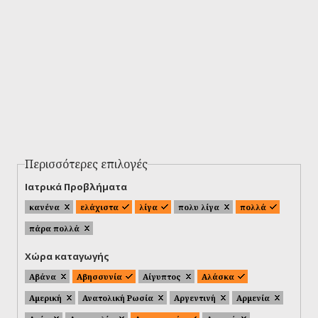
Περισσότερες επιλογές
Ιατρικά Προβλήματα
κανένα
ελάχιστα
λίγα
πολυ λίγα
πολλά
πάρα πολλά
Χώρα καταγωγής
Αβάνα
Αβησσυνία
Αίγυπτος
Αλάσκα
Αμερική
Ανατολική Ρωσία
Αργεντινή
Αρμενία