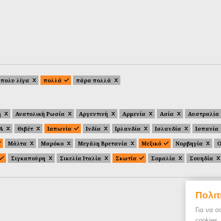
πολυ λίγα
πολλά
πάρα πολλά
ή
Ανατολική Ρωσία
Αργεντινή
Αρμενία
Ασία
Αυστραλία
.Α
Θιβέτ
Ιαπωνία
Ινδία
Ιρλανδία
Ισλανδία
Ισπανία
Μάλτα
Μαρόκο
Μεγάλη Βρετανία
Μεξικό
Νορβηγία
Ο
Σιγκαπούρη
Σικελία Ιταλία
Σκωτία
Σομαλία
Σουηδία
Πολιτ
Για να σ
cookies