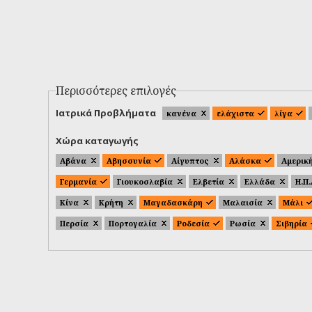
Περισσότερες επιλογές
Ιατρικά Προβλήματα
κανένα
ελάχιστα
λίγα
Χώρα καταγωγής
Αβάνα
Αβησσυνία
Αίγυπτος
Αλάσκα
Αμερικ
Γερμανία
Γιουκοσλαβία
Ελβετία
Ελλάδα
Η.Π
Κίνα
Κρήτη
Μαγαδασκάρη
Μαλαισία
Μάλι
Περσία
Πορτογαλία
Ροδεσία
Ρωσία
Σιβηρία