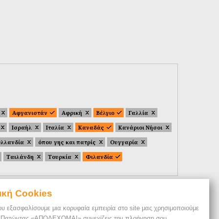
Αφγανιστάν
Αφρική
Βέλγιο
Γαλλία
Ισραήλ
Ιταλία
Καναδάς
Κανάριοι Νήσοι
λλανδία
όπου γης και πατρίς
Ουγγαρία
Ταιλάνδη
Τουρκία
Φιλανδία
ική Cookies
ου εξασφαλίσουμε μια κορυφαία εμπειρία στο site μας χρησιμοποιούμε
. Πατώντας «ΑΠΟΔΕΧΟΜΑΙ» συνεχίζεις την πλοήγηση σου