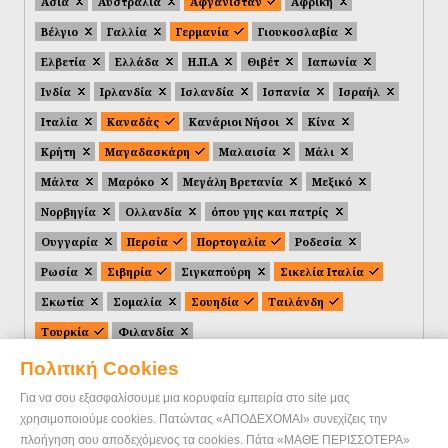
Ασία
Αυστραλία
Αφγανιστάν
Αφρική
Βέλγιο
Γαλλία
Γερμανία
Γιουκοσλαβία
Ελβετία
Ελλάδα
Η.Π.Α
Θιβέτ
Ιαπωνία
Ινδία
Ιρλανδία
Ισλανδία
Ισπανία
Ισραήλ
Ιταλία
Καναδάς
Κανάριοι Νήσοι
Κίνα
Κρήτη
Μαγαδασκάρη
Μαλαισία
Μάλι
Μάλτα
Μαρόκο
Μεγάλη Βρετανία
Μεξικό
Νορβηγία
Ολλανδία
όπου γης και πατρίς
Ουγγαρία
Περσία
Πορτογαλία
Ροδεσία
Ρωσία
Σιβηρία
Σιγκαπούρη
Σικελία Ιταλία
Σκωτία
Σομαλία
Σουηδία
Ταιλάνδη
Τουρκία
Φιλανδία
Πολιτική Cookies
Για να σου εξασφαλίσουμε μια κορυφαία εμπειρία στο site μας
χρησιμοποιούμε cookies. Πατώντας «ΑΠΟΔΕΧΟΜΑΙ» συνεχίζεις την
πλοήγηση σου αποδεχόμενος τα cookies. Πάτα «ΜΑΘΕ ΠΕΡΙΣΣΟΤΕΡΑ»