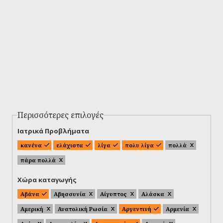
Περισσότερες επιλογές
Ιατρικά Προβλήματα
κανένα
ελάχιστα
λίγα
πολυ λίγα
πολλά
πάρα πολλά
Χώρα καταγωγής
Αβάνα
Αβησσυνία
Αίγυπτος
Αλάσκα
Αμερική
Ανατολική Ρωσία
Αργεντινή
Αρμενία