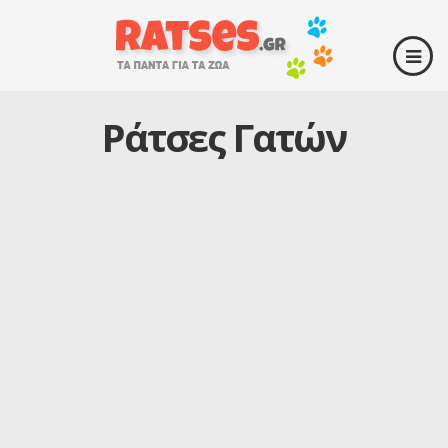
Ράτσες Γατών