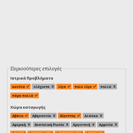
Περισσότερες επιλογές
Ιατρικά Προβλήματα
κανένα
ελάχιστα
λίγα
πολυ λίγα
πολλά
πάρα πολλά
Χώρα καταγωγής
Αβάνα
Αβησσυνία
Αίγυπτος
Αλάσκα
Αμερική
Ανατολική Ρωσία
Αργεντινή
Αρμενία