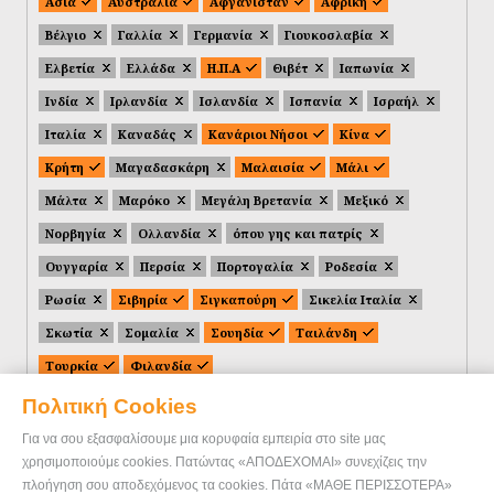
Ασία
Αυστραλία
Αφγανιστάν
Αφρική
Βέλγιο
Γαλλία
Γερμανία
Γιουκοσλαβία
Ελβετία
Ελλάδα
Η.Π.Α
Θιβέτ
Ιαπωνία
Ινδία
Ιρλανδία
Ισλανδία
Ισπανία
Ισραήλ
Ιταλία
Καναδάς
Κανάριοι Νήσοι
Κίνα
Κρήτη
Μαγαδασκάρη
Μαλαισία
Μάλι
Μάλτα
Μαρόκο
Μεγάλη Βρετανία
Μεξικό
Νορβηγία
Ολλανδία
όπου γης και πατρίς
Ουγγαρία
Περσία
Πορτογαλία
Ροδεσία
Ρωσία
Σιβηρία
Σιγκαπούρη
Σικελία Ιταλία
Σκωτία
Σομαλία
Σουηδία
Ταιλάνδη
Τουρκία
Φιλανδία
Πολιτική Cookies
Για να σου εξασφαλίσουμε μια κορυφαία εμπειρία στο site μας
χρησιμοποιούμε cookies. Πατώντας «ΑΠΟΔΕΧΟΜΑΙ» συνεχίζεις την
πλοήγηση σου αποδεχόμενος τα cookies. Πάτα «ΜΑΘΕ ΠΕΡΙΣΣΟΤΕΡΑ»