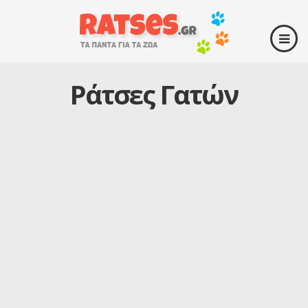
Ράτσες Γατών