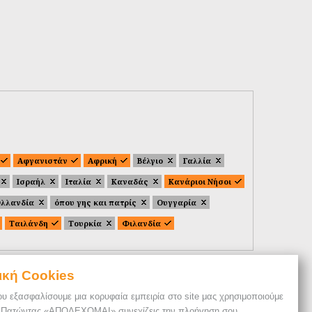
Αφγανιστάν
Αφρική
Βέλγιο
Γαλλία
Ισραήλ
Ιταλία
Καναδάς
Κανάριοι Νήσοι
λλανδία
όπου γης και πατρίς
Ουγγαρία
Ταιλάνδη
Τουρκία
Φιλανδία
ική Cookies
ου εξασφαλίσουμε μια κορυφαία εμπειρία στο site μας χρησιμοποιούμε
. Πατώντας «ΑΠΟΔΕΧΟΜΑΙ» συνεχίζεις την πλοήγηση σου