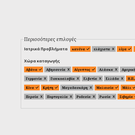
Περισσότερες επιλογές
Ιατρικά Προβλήματα
κανένα
ελάχιστα
λίγα
Χώρα καταγωγής
Αβάνα
Αβησσυνία
Αίγυπτος
Αλάσκα
Αμερικ
Γερμανία
Γιουκοσλαβία
Ελβετία
Ελλάδα
Η.Π
Κίνα
Κρήτη
Μαγαδασκάρη
Μαλαισία
Μάλι
Περσία
Πορτογαλία
Ροδεσία
Ρωσία
Σιβηρία