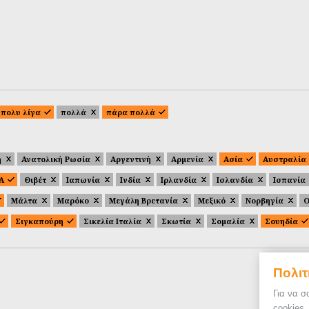
πολυ λίγα
πολλά
πάρα πολλά
ή
Ανατολική Ρωσία
Αργεντινή
Αρμενία
Ασία
Αυστραλία
.Α
Θιβέτ
Ιαπωνία
Ινδία
Ιρλανδία
Ισλανδία
Ισπανία
Μάλτα
Μαρόκο
Μεγάλη Βρετανία
Μεξικό
Νορβηγία
Ο
Σιγκαπούρη
Σικελία Ιταλία
Σκωτία
Σομαλία
Σουηδία
Πολιτ
Για να σ
cookies