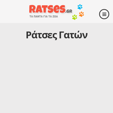
Ράτσες Γατών