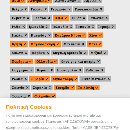
Ασία
Αυστραλία
Αφγανιστάν
Αφρική
Βέλγιο
Γαλλία
Γερμανία
Γιουκοσλαβία
Ελβετία
Ελλάδα
Η.Π.Α
Θιβέτ
Ιαπωνία
Ινδία
Ιρλανδία
Ισλανδία
Ισπανία
Ισραήλ
Ιταλία
Καναδάς
Κανάριοι Νήσοι
Κίνα
Κρήτη
Μαγαδασκάρη
Μαλαισία
Μάλι
Μάλτα
Μαρόκο
Μεγάλη Βρετανία
Μεξικό
Νορβηγία
Ολλανδία
όπου γης και πατρίς
Ουγγαρία
Περσία
Πορτογαλία
Ροδεσία
Ρωσία
Σιβηρία
Σιγκαπούρη
Σικελία Ιταλία
Σκωτία
Σομαλία
Σουηδία
Ταιλάνδη
Τουρκία
Φιλανδία
Πολιτική Cookies
Για να σου εξασφαλίσουμε μια κορυφαία εμπειρία στο site μας
χρησιμοποιούμε cookies. Πατώντας «ΑΠΟΔΕΧΟΜΑΙ» συνεχίζεις την
πλοήγηση σου αποδεχόμενος τα cookies. Πάτα «ΜΑΘΕ ΠΕΡΙΣΣΟΤΕΡΑ»