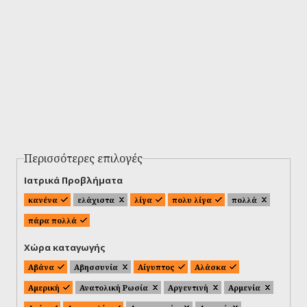
Περισσότερες επιλογές
Ιατρικά Προβλήματα
κανένα
ελάχιστα
λίγα
πολυ λίγα
πολλά
πάρα πολλά
Χώρα καταγωγής
Αβάνα
Αβησσυνία
Αίγυπτος
Αλάσκα
Αμερική
Ανατολική Ρωσία
Αργεντινή
Αρμενία