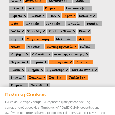
Ασία
Αυστραλία
Αφγανιστάν
Αφρική
Βέλγιο
Γαλλία
Γερμανία
Γιουκοσλαβία
Ελβετία
Ελλάδα
Η.Π.Α
Θιβέτ
Ιαπωνία
Ινδία
Ιρλανδία
Ισλανδία
Ισπανία
Ισραήλ
Ιταλία
Καναδάς
Κανάριοι Νήσοι
Κίνα
Κρήτη
Μαγαδασκάρη
Μαλαισία
Μάλι
Μάλτα
Μαρόκο
Μεγάλη Βρετανία
Μεξικό
Νορβηγία
Ολλανδία
όπου γης και πατρίς
Ουγγαρία
Περσία
Πορτογαλία
Ροδεσία
Ρωσία
Σιβηρία
Σιγκαπούρη
Σικελία Ιταλία
Σκωτία
Σομαλία
Σουηδία
Ταιλάνδη
Τουρκία
Φιλανδία
Πολιτική Cookies
Για να σου εξασφαλίσουμε μια κορυφαία εμπειρία στο site μας
χρησιμοποιούμε cookies. Πατώντας «ΑΠΟΔΕΧΟΜΑΙ» συνεχίζεις την
πλοήγηση σου αποδεχόμενος τα cookies. Πάτα «ΜΑΘΕ ΠΕΡΙΣΣΟΤΕΡΑ»