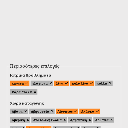
Περισσότερες επιλογές
Ιατρικά Προβλήματα
κανένα
ελάχιστα
λίγα
πολυ λίγα
πολλά
πάρα πολλά
Χώρα καταγωγής
Αβάνα
Αβησσυνία
Αίγυπτος
Αλάσκα
Αμερική
Ανατολική Ρωσία
Αργεντινή
Αρμενία