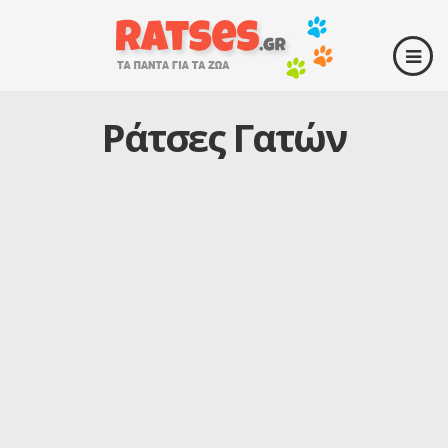
Ράτσες Γατών