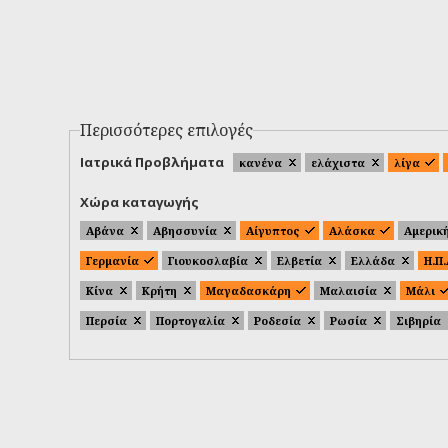
Περισσότερες επιλογές
Ιατρικά Προβλήματα
κανένα
ελάχιστα
λίγα
Χώρα καταγωγής
Αβάνα
Αβησσυνία
Αίγυπτος
Αλάσκα
Αμερικ
Γερμανία
Γιουκοσλαβία
Ελβετία
Ελλάδα
Η.Π
Κίνα
Κρήτη
Μαγαδασκάρη
Μαλαισία
Μάλι
Περσία
Πορτογαλία
Ροδεσία
Ρωσία
Σιβηρία