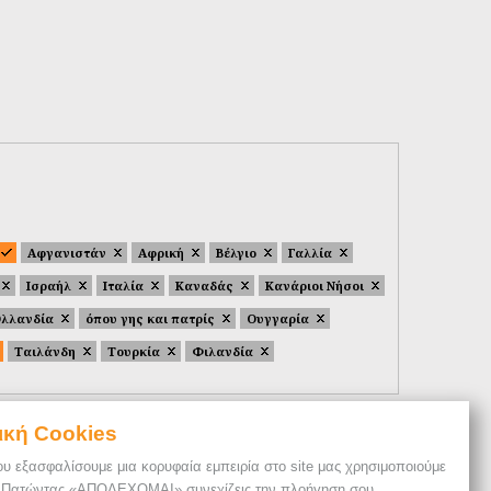
Αφγανιστάν
Αφρική
Βέλγιο
Γαλλία
Ισραήλ
Ιταλία
Καναδάς
Κανάριοι Νήσοι
λλανδία
όπου γης και πατρίς
Ουγγαρία
Ταιλάνδη
Τουρκία
Φιλανδία
ική Cookies
ου εξασφαλίσουμε μια κορυφαία εμπειρία στο site μας χρησιμοποιούμε
. Πατώντας «ΑΠΟΔΕΧΟΜΑΙ» συνεχίζεις την πλοήγηση σου