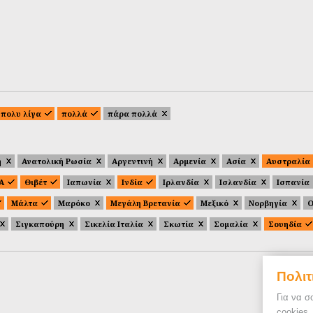
πολυ λίγα
πολλά
πάρα πολλά
ή
Ανατολική Ρωσία
Αργεντινή
Αρμενία
Ασία
Αυστραλία
.Α
Θιβέτ
Ιαπωνία
Ινδία
Ιρλανδία
Ισλανδία
Ισπανία
Μάλτα
Μαρόκο
Μεγάλη Βρετανία
Μεξικό
Νορβηγία
Ο
Σιγκαπούρη
Σικελία Ιταλία
Σκωτία
Σομαλία
Σουηδία
Πολιτ
Για να σ
cookies