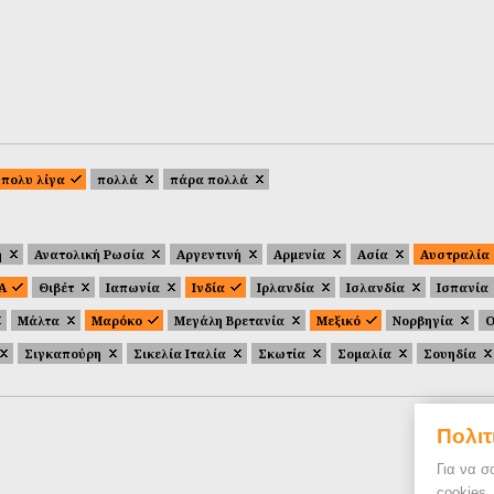
πολυ λίγα
πολλά
πάρα πολλά
ή
Ανατολική Ρωσία
Αργεντινή
Αρμενία
Ασία
Αυστραλία
.Α
Θιβέτ
Ιαπωνία
Ινδία
Ιρλανδία
Ισλανδία
Ισπανία
Μάλτα
Μαρόκο
Μεγάλη Βρετανία
Μεξικό
Νορβηγία
Ο
Σιγκαπούρη
Σικελία Ιταλία
Σκωτία
Σομαλία
Σουηδία
Πολιτ
Για να σ
cookies