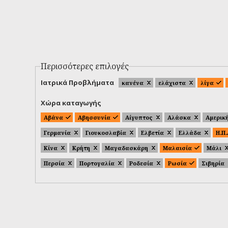
Περισσότερες επιλογές
Ιατρικά Προβλήματα
κανένα
ελάχιστα
λίγα
Χώρα καταγωγής
Αβάνα
Αβησσυνία
Αίγυπτος
Αλάσκα
Αμερικ
Γερμανία
Γιουκοσλαβία
Ελβετία
Ελλάδα
Η.Π
Κίνα
Κρήτη
Μαγαδασκάρη
Μαλαισία
Μάλι
Περσία
Πορτογαλία
Ροδεσία
Ρωσία
Σιβηρία