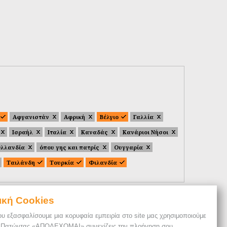
Αφγανιστάν
Αφρική
Βέλγιο
Γαλλία
Ισραήλ
Ιταλία
Καναδάς
Κανάριοι Νήσοι
λλανδία
όπου γης και πατρίς
Ουγγαρία
Ταιλάνδη
Τουρκία
Φιλανδία
ική Cookies
ου εξασφαλίσουμε μια κορυφαία εμπειρία στο site μας χρησιμοποιούμε
. Πατώντας «ΑΠΟΔΕΧΟΜΑΙ» συνεχίζεις την πλοήγηση σου