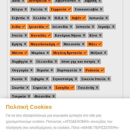
Ασία
Αυστραλία
Αφγανιστάν
Αφρική
Βέλγιο
Γαλλία
Γερμανία
Γιουκοσλαβία
Ελβετία
Ελλάδα
Η.Π.Α
Θιβέτ
Ιαπωνία
Ινδία
Ιρλανδία
Ισλανδία
Ισπανία
Ισραήλ
Ιταλία
Καναδάς
Κανάριοι Νήσοι
Κίνα
Κρήτη
Μαγαδασκάρη
Μαλαισία
Μάλι
Μάλτα
Μαρόκο
Μεγάλη Βρετανία
Μεξικό
Νορβηγία
Ολλανδία
όπου γης και πατρίς
Ουγγαρία
Περσία
Πορτογαλία
Ροδεσία
Ρωσία
Σιβηρία
Σιγκαπούρη
Σικελία Ιταλία
Σκωτία
Σομαλία
Σουηδία
Ταιλάνδη
Τουρκία
Φιλανδία
Πολιτική Cookies
Για να σου εξασφαλίσουμε μια κορυφαία εμπειρία στο site μας
χρησιμοποιούμε cookies. Πατώντας «ΑΠΟΔΕΧΟΜΑΙ» συνεχίζεις την
πλοήγηση σου αποδεχόμενος τα cookies. Πάτα «ΜΑΘΕ ΠΕΡΙΣΣΟΤΕΡΑ»