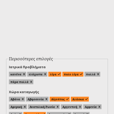
Περισσότερες επιλογές
Ιατρικά Προβλήματα
κανένα
ελάχιστα
λίγα
πολυ λίγα
πολλά
πάρα πολλά
Χώρα καταγωγής
Αβάνα
Αβησσυνία
Αίγυπτος
Αλάσκα
Αμερική
Ανατολική Ρωσία
Αργεντινή
Αρμενία