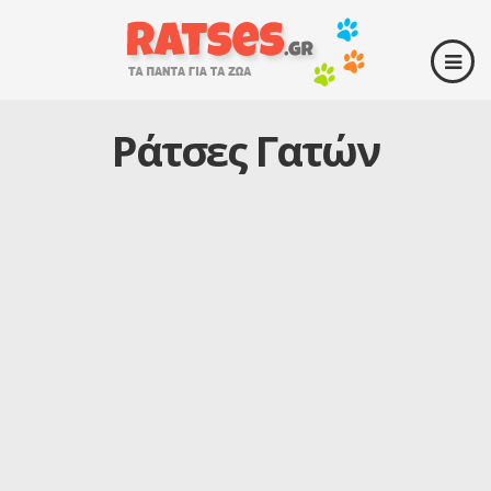
Ράτσες Γατών