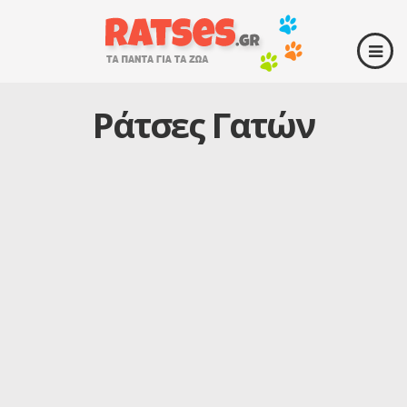
Ράτσες Γατών