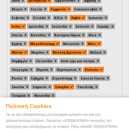
Ασία
Αυστραλία
Αφγανιστάν
Αφρική
Βέλγιο
Γαλλία
Γερμανία
Γιουκοσλαβία
Ελβετία
Ελλάδα
Η.Π.Α
Θιβέτ
Ιαπωνία
Ινδία
Ιρλανδία
Ισλανδία
Ισπανία
Ισραήλ
Ιταλία
Καναδάς
Κανάριοι Νήσοι
Κίνα
Κρήτη
Μαγαδασκάρη
Μαλαισία
Μάλι
Μάλτα
Μαρόκο
Μεγάλη Βρετανία
Μεξικό
Νορβηγία
Ολλανδία
όπου γης και πατρίς
Ουγγαρία
Περσία
Πορτογαλία
Ροδεσία
Ρωσία
Σιβηρία
Σιγκαπούρη
Σικελία Ιταλία
Σκωτία
Σομαλία
Σουηδία
Ταιλάνδη
Τουρκία
Φιλανδία
Πολιτική Cookies
Για να σου εξασφαλίσουμε μια κορυφαία εμπειρία στο site μας
χρησιμοποιούμε cookies. Πατώντας «ΑΠΟΔΕΧΟΜΑΙ» συνεχίζεις την
πλοήγηση σου αποδεχόμενος τα cookies. Πάτα «ΜΑΘΕ ΠΕΡΙΣΣΟΤΕΡΑ»