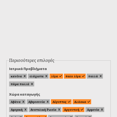
Περισσότερες επιλογές
Ιατρικά Προβλήματα
κανένα
ελάχιστα
λίγα
πολυ λίγα
πολλά
πάρα πολλά
Χώρα καταγωγής
Αβάνα
Αβησσυνία
Αίγυπτος
Αλάσκα
Αμερική
Ανατολική Ρωσία
Αργεντινή
Αρμενία