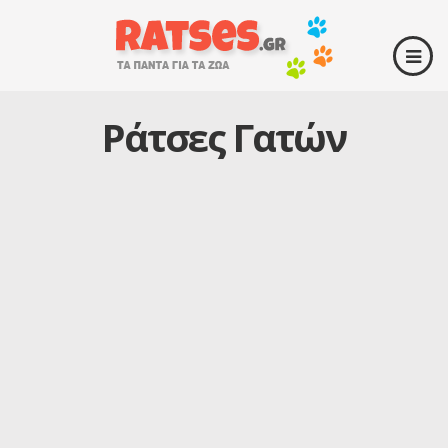
Ράτσες Γατών