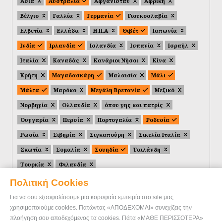
Ασία
Αυστραλία
Αφγανιστάν
Αφρική
Βέλγιο
Γαλλία
Γερμανία
Γιουκοσλαβία
Ελβετία
Ελλάδα
Η.Π.Α
Θιβέτ
Ιαπωνία
Ινδία
Ιρλανδία
Ισλανδία
Ισπανία
Ισραήλ
Ιταλία
Καναδάς
Κανάριοι Νήσοι
Κίνα
Κρήτη
Μαγαδασκάρη
Μαλαισία
Μάλι
Μάλτα
Μαρόκο
Μεγάλη Βρετανία
Μεξικό
Νορβηγία
Ολλανδία
όπου γης και πατρίς
Ουγγαρία
Περσία
Πορτογαλία
Ροδεσία
Ρωσία
Σιβηρία
Σιγκαπούρη
Σικελία Ιταλία
Σκωτία
Σομαλία
Σουηδία
Ταιλάνδη
Τουρκία
Φιλανδία
Πολιτική Cookies
Για να σου εξασφαλίσουμε μια κορυφαία εμπειρία στο site μας
χρησιμοποιούμε cookies. Πατώντας «ΑΠΟΔΕΧΟΜΑΙ» συνεχίζεις την
πλοήγηση σου αποδεχόμενος τα cookies. Πάτα «ΜΑΘΕ ΠΕΡΙΣΣΟΤΕΡΑ»