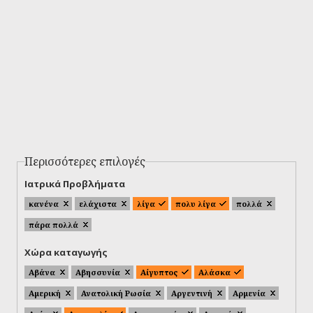
Περισσότερες επιλογές
Ιατρικά Προβλήματα
κανένα
ελάχιστα
λίγα
πολυ λίγα
πολλά
πάρα πολλά
Χώρα καταγωγής
Αβάνα
Αβησσυνία
Αίγυπτος
Αλάσκα
Αμερική
Ανατολική Ρωσία
Αργεντινή
Αρμενία