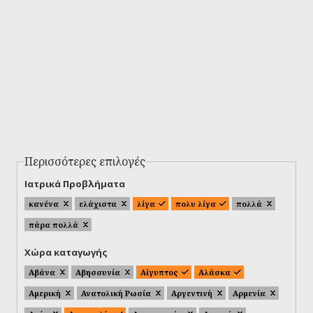
Περισσότερες επιλογές
Ιατρικά Προβλήματα
κανένα
ελάχιστα
λίγα
πολυ λίγα
πολλά
πάρα πολλά
Χώρα καταγωγής
Αβάνα
Αβησσυνία
Αίγυπτος
Αλάσκα
Αμερική
Ανατολική Ρωσία
Αργεντινή
Αρμενία