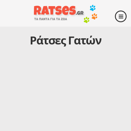
Ράτσες Γατών