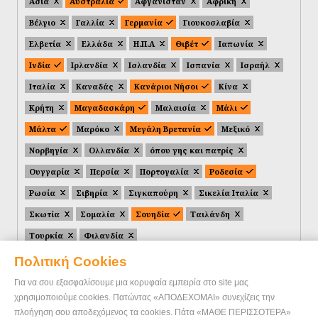
Ασία
Αυστραλία
Αφγανιστάν
Αφρική
Βέλγιο
Γαλλία
Γερμανία
Γιουκοσλαβία
Ελβετία
Ελλάδα
Η.Π.Α
Θιβέτ
Ιαπωνία
Ινδία
Ιρλανδία
Ισλανδία
Ισπανία
Ισραήλ
Ιταλία
Καναδάς
Κανάριοι Νήσοι
Κίνα
Κρήτη
Μαγαδασκάρη
Μαλαισία
Μάλι
Μάλτα
Μαρόκο
Μεγάλη Βρετανία
Μεξικό
Νορβηγία
Ολλανδία
όπου γης και πατρίς
Ουγγαρία
Περσία
Πορτογαλία
Ροδεσία
Ρωσία
Σιβηρία
Σιγκαπούρη
Σικελία Ιταλία
Σκωτία
Σομαλία
Σουηδία
Ταιλάνδη
Τουρκία
Φιλανδία
Πολιτική Cookies
Για να σου εξασφαλίσουμε μια κορυφαία εμπειρία στο site μας
χρησιμοποιούμε cookies. Πατώντας «ΑΠΟΔΕΧΟΜΑΙ» συνεχίζεις την
πλοήγηση σου αποδεχόμενος τα cookies. Πάτα «ΜΑΘΕ ΠΕΡΙΣΣΟΤΕΡΑ»