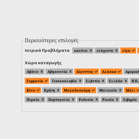
Περισσότερες επιλογές
Ιατρικά Προβλήματα
κανένα
ελάχιστα
λίγα
Χώρα καταγωγής
Αβάνα
Αβησσυνία
Αίγυπτος
Αλάσκα
Αμερικ
Γερμανία
Γιουκοσλαβία
Ελβετία
Ελλάδα
Η.Π
Κίνα
Κρήτη
Μαγαδασκάρη
Μαλαισία
Μάλι
Περσία
Πορτογαλία
Ροδεσία
Ρωσία
Σιβηρία