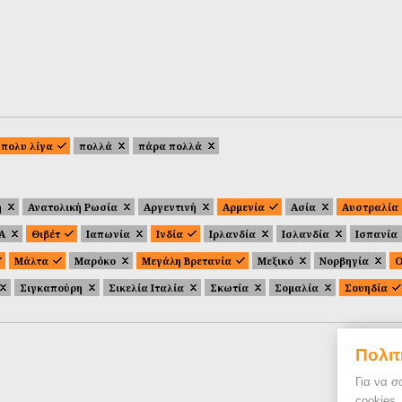
πολυ λίγα
πολλά
πάρα πολλά
ή
Ανατολική Ρωσία
Αργεντινή
Αρμενία
Ασία
Αυστραλία
.Α
Θιβέτ
Ιαπωνία
Ινδία
Ιρλανδία
Ισλανδία
Ισπανία
Μάλτα
Μαρόκο
Μεγάλη Βρετανία
Μεξικό
Νορβηγία
Ο
Σιγκαπούρη
Σικελία Ιταλία
Σκωτία
Σομαλία
Σουηδία
Πολιτ
Για να σ
cookies