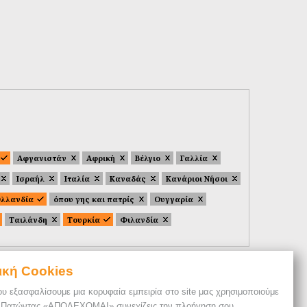
Αφγανιστάν
Αφρική
Βέλγιο
Γαλλία
Ισραήλ
Ιταλία
Καναδάς
Κανάριοι Νήσοι
λλανδία
όπου γης και πατρίς
Ουγγαρία
Ταιλάνδη
Τουρκία
Φιλανδία
ική Cookies
ου εξασφαλίσουμε μια κορυφαία εμπειρία στο site μας χρησιμοποιούμε
. Πατώντας «ΑΠΟΔΕΧΟΜΑΙ» συνεχίζεις την πλοήγηση σου