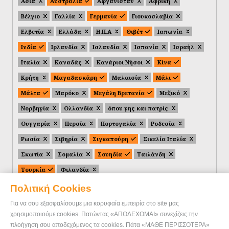
Ασία
Αυστραλία
Αφγανιστάν
Αφρική
Βέλγιο
Γαλλία
Γερμανία
Γιουκοσλαβία
Ελβετία
Ελλάδα
Η.Π.Α
Θιβέτ
Ιαπωνία
Ινδία
Ιρλανδία
Ισλανδία
Ισπανία
Ισραήλ
Ιταλία
Καναδάς
Κανάριοι Νήσοι
Κίνα
Κρήτη
Μαγαδασκάρη
Μαλαισία
Μάλι
Μάλτα
Μαρόκο
Μεγάλη Βρετανία
Μεξικό
Νορβηγία
Ολλανδία
όπου γης και πατρίς
Ουγγαρία
Περσία
Πορτογαλία
Ροδεσία
Ρωσία
Σιβηρία
Σιγκαπούρη
Σικελία Ιταλία
Σκωτία
Σομαλία
Σουηδία
Ταιλάνδη
Τουρκία
Φιλανδία
Πολιτική Cookies
Για να σου εξασφαλίσουμε μια κορυφαία εμπειρία στο site μας
χρησιμοποιούμε cookies. Πατώντας «ΑΠΟΔΕΧΟΜΑΙ» συνεχίζεις την
πλοήγηση σου αποδεχόμενος τα cookies. Πάτα «ΜΑΘΕ ΠΕΡΙΣΣΟΤΕΡΑ»