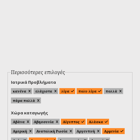
Περισσότερες επιλογές
Ιατρικά Προβλήματα
κανένα
ελάχιστα
λίγα
πολυ λίγα
πολλά
πάρα πολλά
Χώρα καταγωγής
Αβάνα
Αβησσυνία
Αίγυπτος
Αλάσκα
Αμερική
Ανατολική Ρωσία
Αργεντινή
Αρμενία