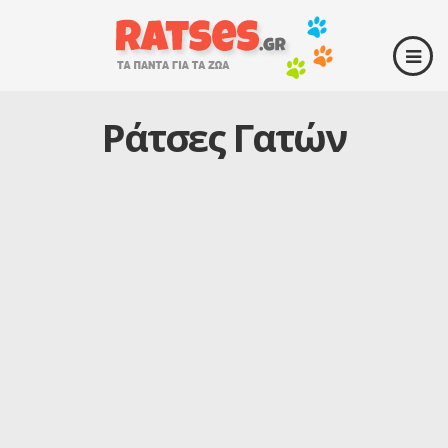
Ράτσες Γατών