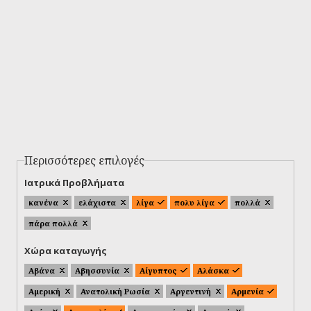
Περισσότερες επιλογές
Ιατρικά Προβλήματα
κανένα
ελάχιστα
λίγα
πολυ λίγα
πολλά
πάρα πολλά
Χώρα καταγωγής
Αβάνα
Αβησσυνία
Αίγυπτος
Αλάσκα
Αμερική
Ανατολική Ρωσία
Αργεντινή
Αρμενία