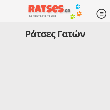
Ράτσες Γατών