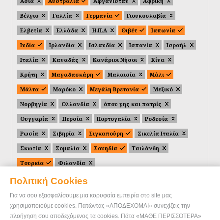
Ασία
Αυστραλία
Αφγανιστάν
Αφρική
Βέλγιο
Γαλλία
Γερμανία
Γιουκοσλαβία
Ελβετία
Ελλάδα
Η.Π.Α
Θιβέτ
Ιαπωνία
Ινδία
Ιρλανδία
Ισλανδία
Ισπανία
Ισραήλ
Ιταλία
Καναδάς
Κανάριοι Νήσοι
Κίνα
Κρήτη
Μαγαδασκάρη
Μαλαισία
Μάλι
Μάλτα
Μαρόκο
Μεγάλη Βρετανία
Μεξικό
Νορβηγία
Ολλανδία
όπου γης και πατρίς
Ουγγαρία
Περσία
Πορτογαλία
Ροδεσία
Ρωσία
Σιβηρία
Σιγκαπούρη
Σικελία Ιταλία
Σκωτία
Σομαλία
Σουηδία
Ταιλάνδη
Τουρκία
Φιλανδία
Πολιτική Cookies
Για να σου εξασφαλίσουμε μια κορυφαία εμπειρία στο site μας
χρησιμοποιούμε cookies. Πατώντας «ΑΠΟΔΕΧΟΜΑΙ» συνεχίζεις την
πλοήγηση σου αποδεχόμενος τα cookies. Πάτα «ΜΑΘΕ ΠΕΡΙΣΣΟΤΕΡΑ»