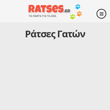
Ράτσες Γατών