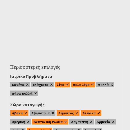
Περισσότερες επιλογές
Ιατρικά Προβλήματα
κανένα
ελάχιστα
λίγα
πολυ λίγα
πολλά
πάρα πολλά
Χώρα καταγωγής
Αβάνα
Αβησσυνία
Αίγυπτος
Αλάσκα
Αμερική
Ανατολική Ρωσία
Αργεντινή
Αρμενία