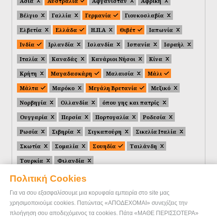
Ασία
Αυστραλία
Αφγανιστάν
Αφρική
Βέλγιο
Γαλλία
Γερμανία
Γιουκοσλαβία
Ελβετία
Ελλάδα
Η.Π.Α
Θιβέτ
Ιαπωνία
Ινδία
Ιρλανδία
Ισλανδία
Ισπανία
Ισραήλ
Ιταλία
Καναδάς
Κανάριοι Νήσοι
Κίνα
Κρήτη
Μαγαδασκάρη
Μαλαισία
Μάλι
Μάλτα
Μαρόκο
Μεγάλη Βρετανία
Μεξικό
Νορβηγία
Ολλανδία
όπου γης και πατρίς
Ουγγαρία
Περσία
Πορτογαλία
Ροδεσία
Ρωσία
Σιβηρία
Σιγκαπούρη
Σικελία Ιταλία
Σκωτία
Σομαλία
Σουηδία
Ταιλάνδη
Τουρκία
Φιλανδία
Πολιτική Cookies
Για να σου εξασφαλίσουμε μια κορυφαία εμπειρία στο site μας
χρησιμοποιούμε cookies. Πατώντας «ΑΠΟΔΕΧΟΜΑΙ» συνεχίζεις την
πλοήγηση σου αποδεχόμενος τα cookies. Πάτα «ΜΑΘΕ ΠΕΡΙΣΣΟΤΕΡΑ»