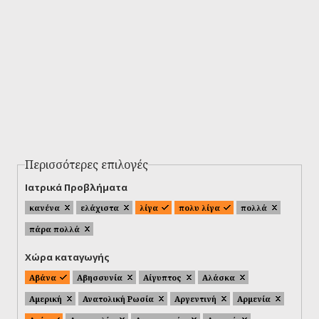
Περισσότερες επιλογές
Ιατρικά Προβλήματα
κανένα
ελάχιστα
λίγα
πολυ λίγα
πολλά
πάρα πολλά
Χώρα καταγωγής
Αβάνα
Αβησσυνία
Αίγυπτος
Αλάσκα
Αμερική
Ανατολική Ρωσία
Αργεντινή
Αρμενία