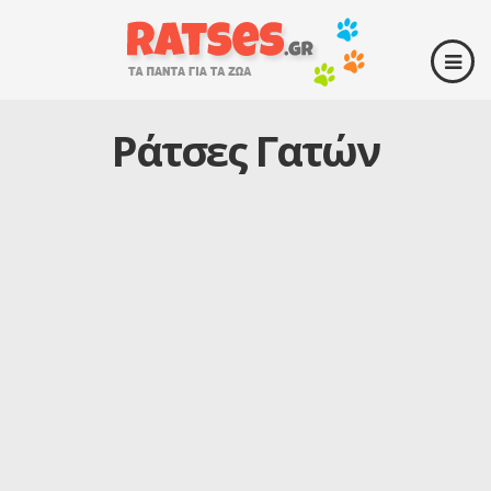
Ράτσες Γατών