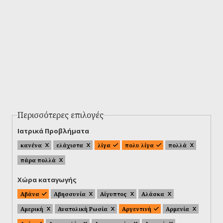
Περισσότερες επιλογές
Ιατρικά Προβλήματα
κανένα
ελάχιστα
λίγα
πολυ λίγα
πολλά
πάρα πολλά
Χώρα καταγωγής
Αβάνα
Αβησσυνία
Αίγυπτος
Αλάσκα
Αμερική
Ανατολική Ρωσία
Αργεντινή
Αρμενία