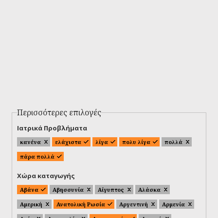
Περισσότερες επιλογές
Ιατρικά Προβλήματα
κανένα
ελάχιστα
λίγα
πολυ λίγα
πολλά
πάρα πολλά
Χώρα καταγωγής
Αβάνα
Αβησσυνία
Αίγυπτος
Αλάσκα
Αμερική
Ανατολική Ρωσία
Αργεντινή
Αρμενία