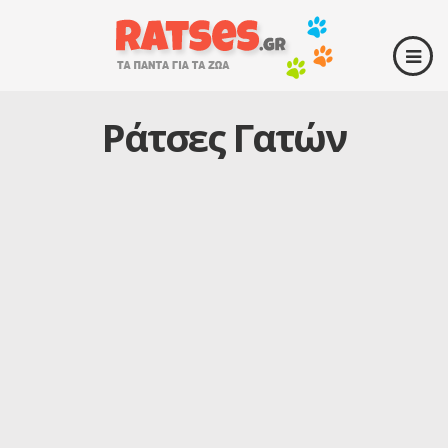
Ράτσες Γατών