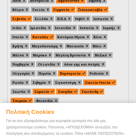
Ασία
Αυστραλία
Αφγανιστάν
Αφρική
Βέλγιο
Γαλλία
Γερμανία
Γιουκοσλαβία
Ελβετία
Ελλάδα
Η.Π.Α
Θιβέτ
Ιαπωνία
Ινδία
Ιρλανδία
Ισλανδία
Ισπανία
Ισραήλ
Ιταλία
Καναδάς
Κανάριοι Νήσοι
Κίνα
Κρήτη
Μαγαδασκάρη
Μαλαισία
Μάλι
Μάλτα
Μαρόκο
Μεγάλη Βρετανία
Μεξικό
Νορβηγία
Ολλανδία
όπου γης και πατρίς
Ουγγαρία
Περσία
Πορτογαλία
Ροδεσία
Ρωσία
Σιβηρία
Σιγκαπούρη
Σικελία Ιταλία
Σκωτία
Σομαλία
Σουηδία
Ταιλάνδη
Τουρκία
Φιλανδία
Πολιτική Cookies
Για να σου εξασφαλίσουμε μια κορυφαία εμπειρία στο site μας
χρησιμοποιούμε cookies. Πατώντας «ΑΠΟΔΕΧΟΜΑΙ» συνεχίζεις την
πλοήγηση σου αποδεχόμενος τα cookies. Πάτα «ΜΑΘΕ ΠΕΡΙΣΣΟΤΕΡΑ»