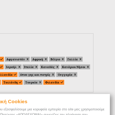
Αφγανιστάν
Αφρική
Βέλγιο
Γαλλία
Ισραήλ
Ιταλία
Καναδάς
Κανάριοι Νήσοι
λλανδία
όπου γης και πατρίς
Ουγγαρία
Ταιλάνδη
Τουρκία
Φιλανδία
ική Cookies
ου εξασφαλίσουμε μια κορυφαία εμπειρία στο site μας χρησιμοποιούμε
. Πατώντας «ΑΠΟΔΕΧΟΜΑΙ» συνεχίζεις την πλοήγηση σου