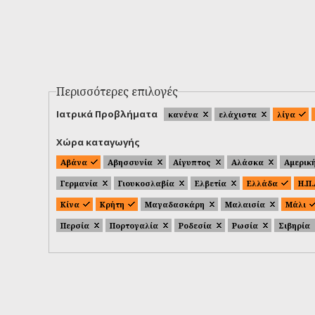
Περισσότερες επιλογές
Ιατρικά Προβλήματα
κανένα
ελάχιστα
λίγα
Χώρα καταγωγής
Αβάνα
Αβησσυνία
Αίγυπτος
Αλάσκα
Αμερικ
Γερμανία
Γιουκοσλαβία
Ελβετία
Ελλάδα
Η.Π
Κίνα
Κρήτη
Μαγαδασκάρη
Μαλαισία
Μάλι
Περσία
Πορτογαλία
Ροδεσία
Ρωσία
Σιβηρία