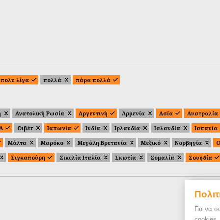
πολυ λίγα
πολλά
πάρα πολλά
ή
Ανατολική Ρωσία
Αργεντινή
Αρμενία
Ασία
Αυστραλία
.Α
Θιβέτ
Ιαπωνία
Ινδία
Ιρλανδία
Ισλανδία
Ισπανία
Μάλτα
Μαρόκο
Μεγάλη Βρετανία
Μεξικό
Νορβηγία
Ο
Σιγκαπούρη
Σικελία Ιταλία
Σκωτία
Σομαλία
Σουηδία
Πολιτ
Για να σ
cookies