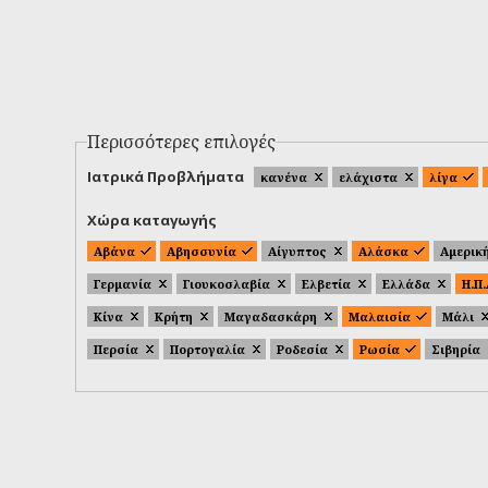
Περισσότερες επιλογές
Ιατρικά Προβλήματα
κανένα
ελάχιστα
λίγα
Χώρα καταγωγής
Αβάνα
Αβησσυνία
Αίγυπτος
Αλάσκα
Αμερικ
Γερμανία
Γιουκοσλαβία
Ελβετία
Ελλάδα
Η.Π
Κίνα
Κρήτη
Μαγαδασκάρη
Μαλαισία
Μάλι
Περσία
Πορτογαλία
Ροδεσία
Ρωσία
Σιβηρία