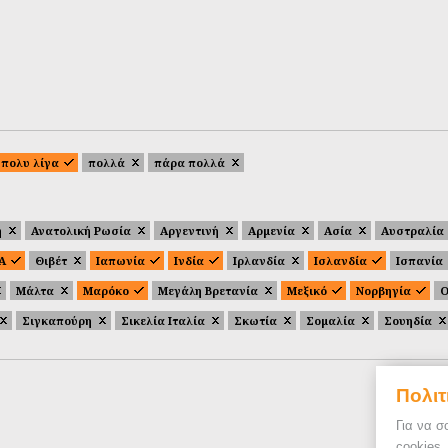
πολυ λίγα
πολλά
πάρα πολλά
ή
Ανατολική Ρωσία
Αργεντινή
Αρμενία
Ασία
Αυστραλία
.Α
Θιβέτ
Ιαπωνία
Ινδία
Ιρλανδία
Ισλανδία
Ισπανία
Μάλτα
Μαρόκο
Μεγάλη Βρετανία
Μεξικό
Νορβηγία
Ο
Σιγκαπούρη
Σικελία Ιταλία
Σκωτία
Σομαλία
Σουηδία
Πολιτ
Για να σ
cookies