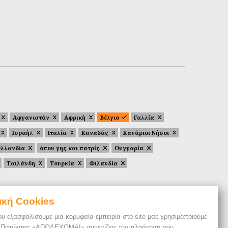
Αφγανιστάν
Αφρική
Βέλγιο
Γαλλία
Ισραήλ
Ιταλία
Καναδάς
Κανάριοι Νήσοι
λλανδία
όπου γης και πατρίς
Ουγγαρία
Ταιλάνδη
Τουρκία
Φιλανδία
ική Cookies
ου εξασφαλίσουμε μια κορυφαία εμπειρία στο site μας χρησιμοποιούμε
. Πατώντας «ΑΠΟΔΕΧΟΜΑΙ» συνεχίζεις την πλοήγηση σου