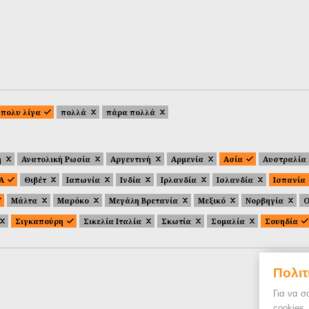
πολυ λίγα
πολλά
πάρα πολλά
ή
Ανατολική Ρωσία
Αργεντινή
Αρμενία
Ασία
Αυστραλία
.Α
Θιβέτ
Ιαπωνία
Ινδία
Ιρλανδία
Ισλανδία
Ισπανία
Μάλτα
Μαρόκο
Μεγάλη Βρετανία
Μεξικό
Νορβηγία
Ο
Σιγκαπούρη
Σικελία Ιταλία
Σκωτία
Σομαλία
Σουηδία
Πολιτ
Για να σ
cookies