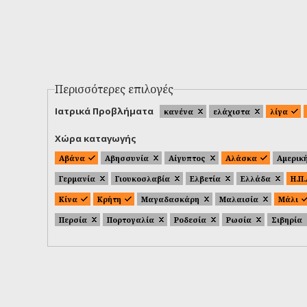
Περισσότερες επιλογές
Ιατρικά Προβλήματα
κανένα
ελάχιστα
λίγα
Χώρα καταγωγής
Αβάνα
Αβησσυνία
Αίγυπτος
Αλάσκα
Αμερικ
Γερμανία
Γιουκοσλαβία
Ελβετία
Ελλάδα
Η.Π
Κίνα
Κρήτη
Μαγαδασκάρη
Μαλαισία
Μάλι
Περσία
Πορτογαλία
Ροδεσία
Ρωσία
Σιβηρία