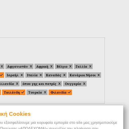
Αφγανιστάν
Αφρική
Βέλγιο
Γαλλία
Ισραήλ
Ιταλία
Καναδάς
Κανάριοι Νήσοι
λλανδία
όπου γης και πατρίς
Ουγγαρία
Ταιλάνδη
Τουρκία
Φιλανδία
ική Cookies
ου εξασφαλίσουμε μια κορυφαία εμπειρία στο site μας χρησιμοποιούμε
. Πατώντας «ΑΠΟΔΕΧΟΜΑΙ» συνεχίζεις την πλοήγηση σου