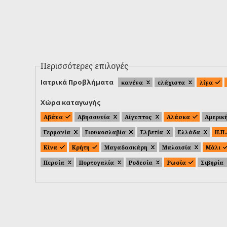
Περισσότερες επιλογές
Ιατρικά Προβλήματα
κανένα
ελάχιστα
λίγα
Χώρα καταγωγής
Αβάνα
Αβησσυνία
Αίγυπτος
Αλάσκα
Αμερικ
Γερμανία
Γιουκοσλαβία
Ελβετία
Ελλάδα
Η.Π
Κίνα
Κρήτη
Μαγαδασκάρη
Μαλαισία
Μάλι
Περσία
Πορτογαλία
Ροδεσία
Ρωσία
Σιβηρία