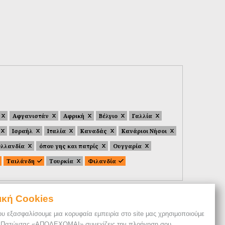
Αφγανιστάν
Αφρική
Βέλγιο
Γαλλία
Ισραήλ
Ιταλία
Καναδάς
Κανάριοι Νήσοι
λλανδία
όπου γης και πατρίς
Ουγγαρία
Ταιλάνδη
Τουρκία
Φιλανδία
ική Cookies
ου εξασφαλίσουμε μια κορυφαία εμπειρία στο site μας χρησιμοποιούμε
. Πατώντας «ΑΠΟΔΕΧΟΜΑΙ» συνεχίζεις την πλοήγηση σου