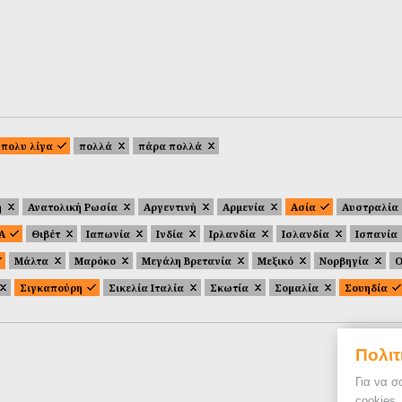
πολυ λίγα
πολλά
πάρα πολλά
ή
Ανατολική Ρωσία
Αργεντινή
Αρμενία
Ασία
Αυστραλία
.Α
Θιβέτ
Ιαπωνία
Ινδία
Ιρλανδία
Ισλανδία
Ισπανία
Μάλτα
Μαρόκο
Μεγάλη Βρετανία
Μεξικό
Νορβηγία
Ο
Σιγκαπούρη
Σικελία Ιταλία
Σκωτία
Σομαλία
Σουηδία
Πολιτ
Για να σ
cookies