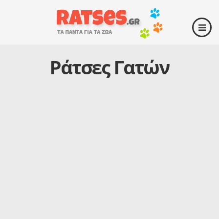
Ράτσες Γατών