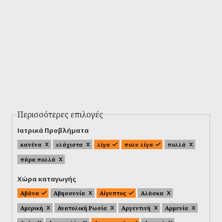
Περισσότερες επιλογές
Ιατρικά Προβλήματα
κανένα
ελάχιστα
λίγα
πολυ λίγα
πολλά
πάρα πολλά
Χώρα καταγωγής
Αβάνα
Αβησσυνία
Αίγυπτος
Αλάσκα
Αμερική
Ανατολική Ρωσία
Αργεντινή
Αρμενία