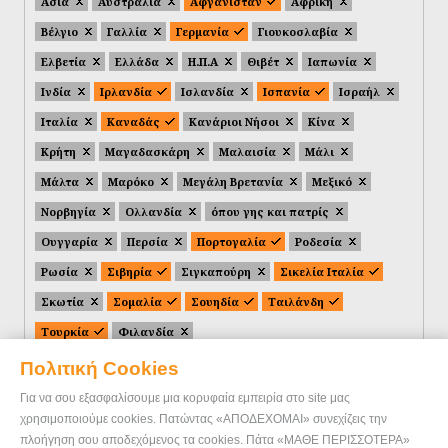
Ασία
Αυστραλία
Αφγανιστάν
Αφρική
Βέλγιο
Γαλλία
Γερμανία
Γιουκοσλαβία
Ελβετία
Ελλάδα
Η.Π.Α
Θιβέτ
Ιαπωνία
Ινδία
Ιρλανδία
Ισλανδία
Ισπανία
Ισραήλ
Ιταλία
Καναδάς
Κανάριοι Νήσοι
Κίνα
Κρήτη
Μαγαδασκάρη
Μαλαισία
Μάλι
Μάλτα
Μαρόκο
Μεγάλη Βρετανία
Μεξικό
Νορβηγία
Ολλανδία
όπου γης και πατρίς
Ουγγαρία
Περσία
Πορτογαλία
Ροδεσία
Ρωσία
Σιβηρία
Σιγκαπούρη
Σικελία Ιταλία
Σκωτία
Σομαλία
Σουηδία
Ταιλάνδη
Τουρκία
Φιλανδία
Πολιτική Cookies
Για να σου εξασφαλίσουμε μια κορυφαία εμπειρία στο site μας
χρησιμοποιούμε cookies. Πατώντας «ΑΠΟΔΕΧΟΜΑΙ» συνεχίζεις την
πλοήγηση σου αποδεχόμενος τα cookies. Πάτα «ΜΑΘΕ ΠΕΡΙΣΣΟΤΕΡΑ»