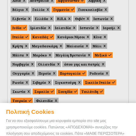
Ασία
Αυστραλία
Αφγανιστάν
Αφρική
Βέλγιο
Γαλλία
Γερμανία
Γιουκοσλαβία
Ελβετία
Ελλάδα
Η.Π.Α
Θιβέτ
Ιαπωνία
Ινδία
Ιρλανδία
Ισλανδία
Ισπανία
Ισραήλ
Ιταλία
Καναδάς
Κανάριοι Νήσοι
Κίνα
Κρήτη
Μαγαδασκάρη
Μαλαισία
Μάλι
Μάλτα
Μαρόκο
Μεγάλη Βρετανία
Μεξικό
Νορβηγία
Ολλανδία
όπου γης και πατρίς
Ουγγαρία
Περσία
Πορτογαλία
Ροδεσία
Ρωσία
Σιβηρία
Σιγκαπούρη
Σικελία Ιταλία
Σκωτία
Σομαλία
Σουηδία
Ταιλάνδη
Τουρκία
Φιλανδία
Πολιτική Cookies
Για να σου εξασφαλίσουμε μια κορυφαία εμπειρία στο site μας
χρησιμοποιούμε cookies. Πατώντας «ΑΠΟΔΕΧΟΜΑΙ» συνεχίζεις την
πλοήγηση σου αποδεχόμενος τα cookies. Πάτα «ΜΑΘΕ ΠΕΡΙΣΣΟΤΕΡΑ»