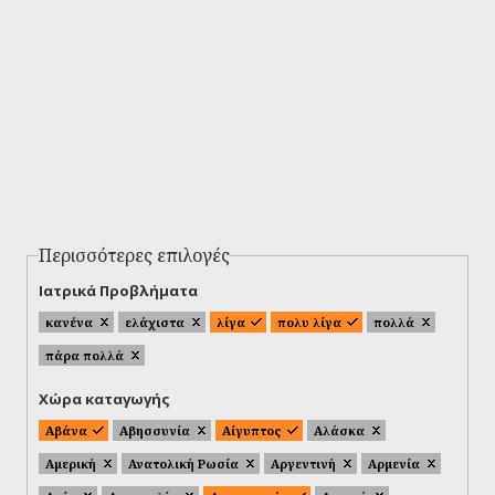
Περισσότερες επιλογές
Ιατρικά Προβλήματα
κανένα
ελάχιστα
λίγα
πολυ λίγα
πολλά
πάρα πολλά
Χώρα καταγωγής
Αβάνα
Αβησσυνία
Αίγυπτος
Αλάσκα
Αμερική
Ανατολική Ρωσία
Αργεντινή
Αρμενία