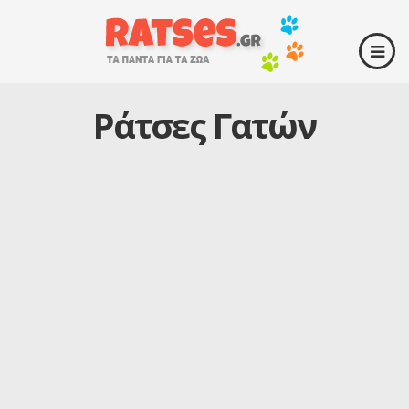
Ράτσες Γατών