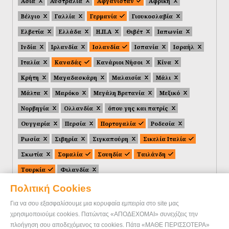
Ασία
Αυστραλία
Αφγανιστάν
Αφρική
Βέλγιο
Γαλλία
Γερμανία
Γιουκοσλαβία
Ελβετία
Ελλάδα
Η.Π.Α
Θιβέτ
Ιαπωνία
Ινδία
Ιρλανδία
Ισλανδία
Ισπανία
Ισραήλ
Ιταλία
Καναδάς
Κανάριοι Νήσοι
Κίνα
Κρήτη
Μαγαδασκάρη
Μαλαισία
Μάλι
Μάλτα
Μαρόκο
Μεγάλη Βρετανία
Μεξικό
Νορβηγία
Ολλανδία
όπου γης και πατρίς
Ουγγαρία
Περσία
Πορτογαλία
Ροδεσία
Ρωσία
Σιβηρία
Σιγκαπούρη
Σικελία Ιταλία
Σκωτία
Σομαλία
Σουηδία
Ταιλάνδη
Τουρκία
Φιλανδία
Πολιτική Cookies
Για να σου εξασφαλίσουμε μια κορυφαία εμπειρία στο site μας
χρησιμοποιούμε cookies. Πατώντας «ΑΠΟΔΕΧΟΜΑΙ» συνεχίζεις την
πλοήγηση σου αποδεχόμενος τα cookies. Πάτα «ΜΑΘΕ ΠΕΡΙΣΣΟΤΕΡΑ»