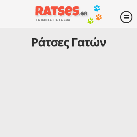
Ράτσες Γατών