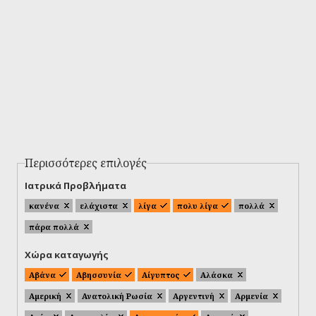
Περισσότερες επιλογές
Ιατρικά Προβλήματα
κανένα
ελάχιστα
λίγα
πολυ λίγα
πολλά
πάρα πολλά
Χώρα καταγωγής
Αβάνα
Αβησσυνία
Αίγυπτος
Αλάσκα
Αμερική
Ανατολική Ρωσία
Αργεντινή
Αρμενία