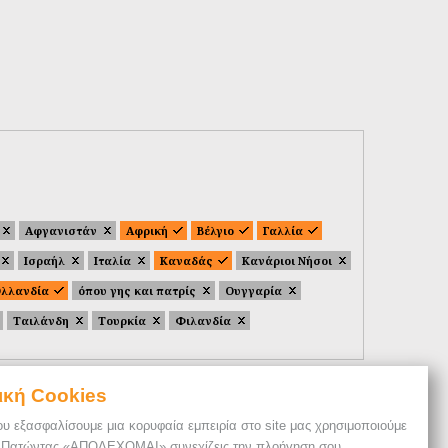
Αφγανιστάν
Αφρική
Βέλγιο
Γαλλία
Ισραήλ
Ιταλία
Καναδάς
Κανάριοι Νήσοι
λλανδία
όπου γης και πατρίς
Ουγγαρία
Ταιλάνδη
Τουρκία
Φιλανδία
ική Cookies
ου εξασφαλίσουμε μια κορυφαία εμπειρία στο site μας χρησιμοποιούμε
. Πατώντας «ΑΠΟΔΕΧΟΜΑΙ» συνεχίζεις την πλοήγηση σου