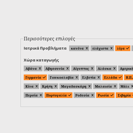
Περισσότερες επιλογές
Ιατρικά Προβλήματα
κανένα
ελάχιστα
λίγα
Χώρα καταγωγής
Αβάνα
Αβησσυνία
Αίγυπτος
Αλάσκα
Αμερικ
Γερμανία
Γιουκοσλαβία
Ελβετία
Ελλάδα
Η.Π
Κίνα
Κρήτη
Μαγαδασκάρη
Μαλαισία
Μάλι
Περσία
Πορτογαλία
Ροδεσία
Ρωσία
Σιβηρία