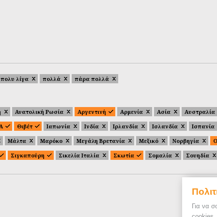
πολυ λίγα
πολλά
πάρα πολλά
ή
Ανατολική Ρωσία
Αργεντινή
Αρμενία
Ασία
Αυστραλία
.Α
Θιβέτ
Ιαπωνία
Ινδία
Ιρλανδία
Ισλανδία
Ισπανία
Μάλτα
Μαρόκο
Μεγάλη Βρετανία
Μεξικό
Νορβηγία
Ο
Σιγκαπούρη
Σικελία Ιταλία
Σκωτία
Σομαλία
Σουηδία
Πολιτ
Για να σ
cookies