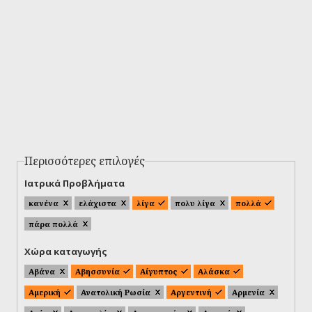
Περισσότερες επιλογές
Ιατρικά Προβλήματα
κανένα
ελάχιστα
λίγα
πολυ λίγα
πολλά
πάρα πολλά
Χώρα καταγωγής
Αβάνα
Αβησσυνία
Αίγυπτος
Αλάσκα
Αμερική
Ανατολική Ρωσία
Αργεντινή
Αρμενία