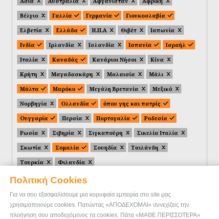
Ασία
Αυστραλία
Αφγανιστάν
Αφρική
Βέλγιο
Γαλλία
Γερμανία
Γιουκοσλαβία
Ελβετία
Ελλάδα
Η.Π.Α
Θιβέτ
Ιαπωνία
Ινδία
Ιρλανδία
Ισλανδία
Ισπανία
Ισραήλ
Ιταλία
Καναδάς
Κανάριοι Νήσοι
Κίνα
Κρήτη
Μαγαδασκάρη
Μαλαισία
Μάλι
Μάλτα
Μαρόκο
Μεγάλη Βρετανία
Μεξικό
Νορβηγία
Ολλανδία
όπου γης και πατρίς
Ουγγαρία
Περσία
Πορτογαλία
Ροδεσία
Ρωσία
Σιβηρία
Σιγκαπούρη
Σικελία Ιταλία
Σκωτία
Σομαλία
Σουηδία
Ταιλάνδη
Τουρκία
Φιλανδία
Πολιτική Cookies
Για να σου εξασφαλίσουμε μια κορυφαία εμπειρία στο site μας
χρησιμοποιούμε cookies. Πατώντας «ΑΠΟΔΕΧΟΜΑΙ» συνεχίζεις την
πλοήγηση σου αποδεχόμενος τα cookies. Πάτα «ΜΑΘΕ ΠΕΡΙΣΣΟΤΕΡΑ»