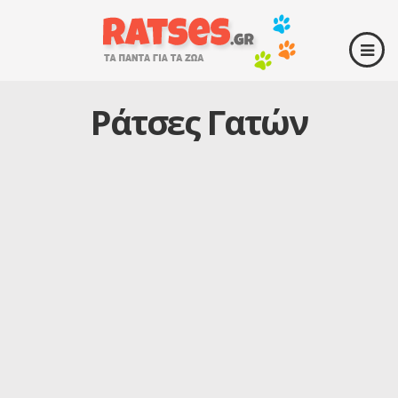
Ράτσες Γατών