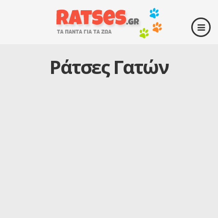
Ράτσες Γατών