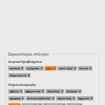
Περισσότερες επιλογές
Ιατρικά Προβλήματα
κανένα
ελάχιστα
λίγα
πολυ λίγα
πολλά
πάρα πολλά
Χώρα καταγωγής
Αβάνα
Αβησσυνία
Αίγυπτος
Αλάσκα
Αμερική
Ανατολική Ρωσία
Αργεντινή
Αρμενία