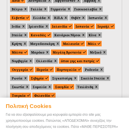
Ασία
Αυστραλία
Αφγανιστάν
Αφρική
Βέλγιο
Γαλλία
Γερμανία
Γιουκοσλαβία
Ελβετία
Ελλάδα
Η.Π.Α
Θιβέτ
Ιαπωνία
Ινδία
Ιρλανδία
Ισλανδία
Ισπανία
Ισραήλ
Ιταλία
Καναδάς
Κανάριοι Νήσοι
Κίνα
Κρήτη
Μαγαδασκάρη
Μαλαισία
Μάλι
Μάλτα
Μαρόκο
Μεγάλη Βρετανία
Μεξικό
Νορβηγία
Ολλανδία
όπου γης και πατρίς
Ουγγαρία
Περσία
Πορτογαλία
Ροδεσία
Ρωσία
Σιβηρία
Σιγκαπούρη
Σικελία Ιταλία
Σκωτία
Σομαλία
Σουηδία
Ταιλάνδη
Τουρκία
Φιλανδία
Πολιτική Cookies
Για να σου εξασφαλίσουμε μια κορυφαία εμπειρία στο site μας
χρησιμοποιούμε cookies. Πατώντας «ΑΠΟΔΕΧΟΜΑΙ» συνεχίζεις την
πλοήγηση σου αποδεχόμενος τα cookies. Πάτα «ΜΑΘΕ ΠΕΡΙΣΣΟΤΕΡΑ»