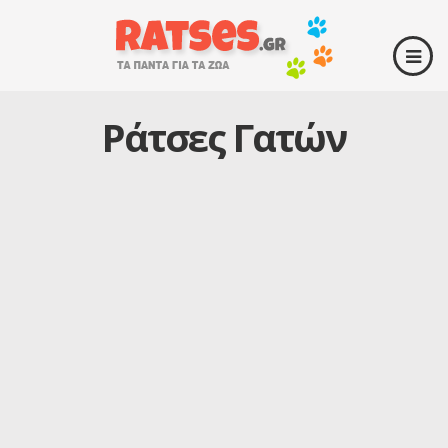
Ράτσες Γατών