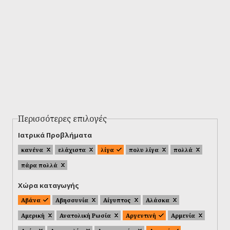
Περισσότερες επιλογές
Ιατρικά Προβλήματα
κανένα
ελάχιστα
λίγα
πολυ λίγα
πολλά
πάρα πολλά
Χώρα καταγωγής
Αβάνα
Αβησσυνία
Αίγυπτος
Αλάσκα
Αμερική
Ανατολική Ρωσία
Αργεντινή
Αρμενία