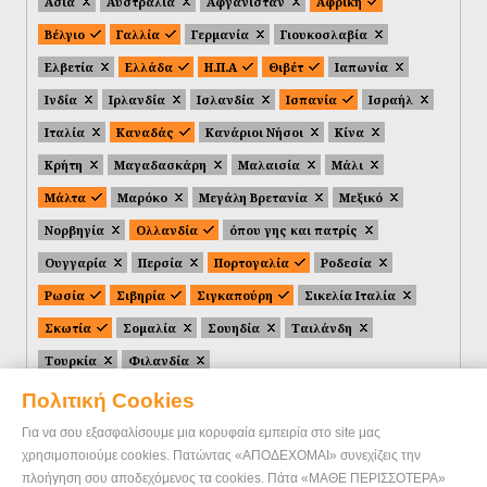
Ασία
Αυστραλία
Αφγανιστάν
Αφρική
Βέλγιο
Γαλλία
Γερμανία
Γιουκοσλαβία
Ελβετία
Ελλάδα
Η.Π.Α
Θιβέτ
Ιαπωνία
Ινδία
Ιρλανδία
Ισλανδία
Ισπανία
Ισραήλ
Ιταλία
Καναδάς
Κανάριοι Νήσοι
Κίνα
Κρήτη
Μαγαδασκάρη
Μαλαισία
Μάλι
Μάλτα
Μαρόκο
Μεγάλη Βρετανία
Μεξικό
Νορβηγία
Ολλανδία
όπου γης και πατρίς
Ουγγαρία
Περσία
Πορτογαλία
Ροδεσία
Ρωσία
Σιβηρία
Σιγκαπούρη
Σικελία Ιταλία
Σκωτία
Σομαλία
Σουηδία
Ταιλάνδη
Τουρκία
Φιλανδία
Πολιτική Cookies
Για να σου εξασφαλίσουμε μια κορυφαία εμπειρία στο site μας
χρησιμοποιούμε cookies. Πατώντας «ΑΠΟΔΕΧΟΜΑΙ» συνεχίζεις την
πλοήγηση σου αποδεχόμενος τα cookies. Πάτα «ΜΑΘΕ ΠΕΡΙΣΣΟΤΕΡΑ»