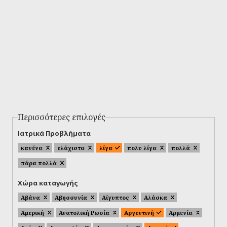
Περισσότερες επιλογές
Ιατρικά Προβλήματα
κανένα
ελάχιστα
λίγα
πολυ λίγα
πολλά
πάρα πολλά
Χώρα καταγωγής
Αβάνα
Αβησσυνία
Αίγυπτος
Αλάσκα
Αμερική
Ανατολική Ρωσία
Αργεντινή
Αρμενία