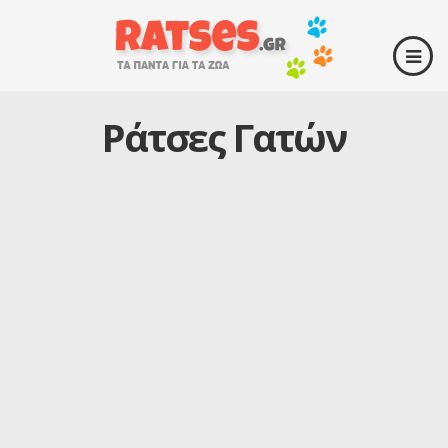
Ράτσες Γατών