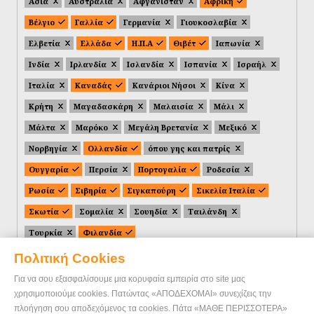
Ασία
Αυστραλία
Αφγανιστάν
Αφρική
Βέλγιο
Γαλλία
Γερμανία
Γιουκοσλαβία
Ελβετία
Ελλάδα
Η.Π.Α
Θιβέτ
Ιαπωνία
Ινδία
Ιρλανδία
Ισλανδία
Ισπανία
Ισραήλ
Ιταλία
Καναδάς
Κανάριοι Νήσοι
Κίνα
Κρήτη
Μαγαδασκάρη
Μαλαισία
Μάλι
Μάλτα
Μαρόκο
Μεγάλη Βρετανία
Μεξικό
Νορβηγία
Ολλανδία
όπου γης και πατρίς
Ουγγαρία
Περσία
Πορτογαλία
Ροδεσία
Ρωσία
Σιβηρία
Σιγκαπούρη
Σικελία Ιταλία
Σκωτία
Σομαλία
Σουηδία
Ταιλάνδη
Τουρκία
Φιλανδία
Πολιτική Cookies
Για να σου εξασφαλίσουμε μια κορυφαία εμπειρία στο site μας
χρησιμοποιούμε cookies. Πατώντας «ΑΠΟΔΕΧΟΜΑΙ» συνεχίζεις την
πλοήγηση σου αποδεχόμενος τα cookies. Πάτα «ΜΑΘΕ ΠΕΡΙΣΣΟΤΕΡΑ»