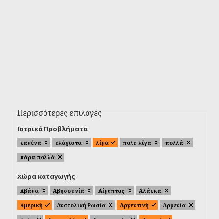
Περισσότερες επιλογές
Ιατρικά Προβλήματα
κανένα
ελάχιστα
λίγα
πολυ λίγα
πολλά
πάρα πολλά
Χώρα καταγωγής
Αβάνα
Αβησσυνία
Αίγυπτος
Αλάσκα
Αμερική
Ανατολική Ρωσία
Αργεντινή
Αρμενία