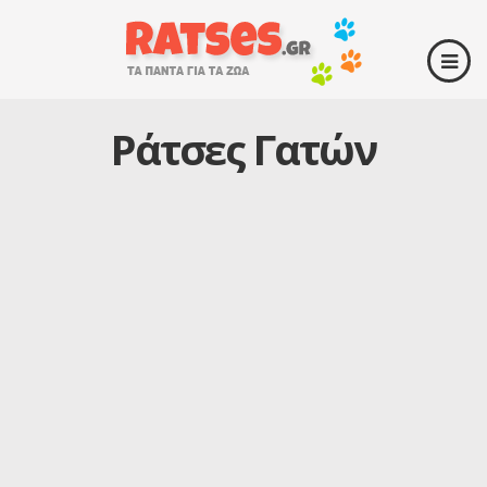
Ράτσες Γατών