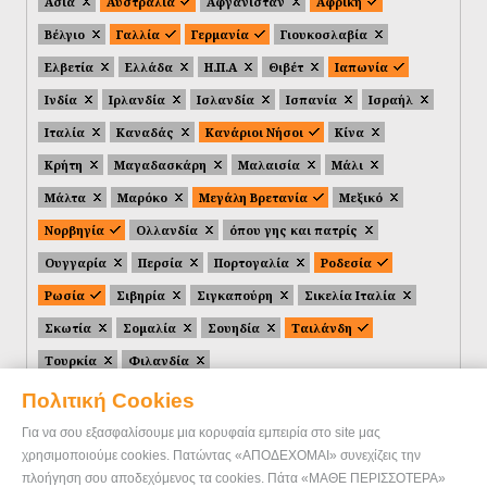
Ασία
Αυστραλία
Αφγανιστάν
Αφρική
Βέλγιο
Γαλλία
Γερμανία
Γιουκοσλαβία
Ελβετία
Ελλάδα
Η.Π.Α
Θιβέτ
Ιαπωνία
Ινδία
Ιρλανδία
Ισλανδία
Ισπανία
Ισραήλ
Ιταλία
Καναδάς
Κανάριοι Νήσοι
Κίνα
Κρήτη
Μαγαδασκάρη
Μαλαισία
Μάλι
Μάλτα
Μαρόκο
Μεγάλη Βρετανία
Μεξικό
Νορβηγία
Ολλανδία
όπου γης και πατρίς
Ουγγαρία
Περσία
Πορτογαλία
Ροδεσία
Ρωσία
Σιβηρία
Σιγκαπούρη
Σικελία Ιταλία
Σκωτία
Σομαλία
Σουηδία
Ταιλάνδη
Τουρκία
Φιλανδία
Πολιτική Cookies
Για να σου εξασφαλίσουμε μια κορυφαία εμπειρία στο site μας
χρησιμοποιούμε cookies. Πατώντας «ΑΠΟΔΕΧΟΜΑΙ» συνεχίζεις την
πλοήγηση σου αποδεχόμενος τα cookies. Πάτα «ΜΑΘΕ ΠΕΡΙΣΣΟΤΕΡΑ»