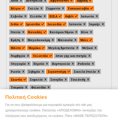
Ασία
Αυστραλία
Αφγανιστάν
Αφρική
Βέλγιο
Γαλλία
Γερμανία
Γιουκοσλαβία
Ελβετία
Ελλάδα
Η.Π.Α
Θιβέτ
Ιαπωνία
Ινδία
Ιρλανδία
Ισλανδία
Ισπανία
Ισραήλ
Ιταλία
Καναδάς
Κανάριοι Νήσοι
Κίνα
Κρήτη
Μαγαδασκάρη
Μαλαισία
Μάλι
Μάλτα
Μαρόκο
Μεγάλη Βρετανία
Μεξικό
Νορβηγία
Ολλανδία
όπου γης και πατρίς
Ουγγαρία
Περσία
Πορτογαλία
Ροδεσία
Ρωσία
Σιβηρία
Σιγκαπούρη
Σικελία Ιταλία
Σκωτία
Σομαλία
Σουηδία
Ταιλάνδη
Τουρκία
Φιλανδία
Πολιτική Cookies
Για να σου εξασφαλίσουμε μια κορυφαία εμπειρία στο site μας
χρησιμοποιούμε cookies. Πατώντας «ΑΠΟΔΕΧΟΜΑΙ» συνεχίζεις την
πλοήγηση σου αποδεχόμενος τα cookies. Πάτα «ΜΑΘΕ ΠΕΡΙΣΣΟΤΕΡΑ»