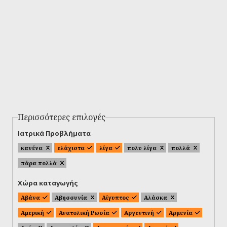
Περισσότερες επιλογές
Ιατρικά Προβλήματα
κανένα
ελάχιστα
λίγα
πολυ λίγα
πολλά
πάρα πολλά
Χώρα καταγωγής
Αβάνα
Αβησσυνία
Αίγυπτος
Αλάσκα
Αμερική
Ανατολική Ρωσία
Αργεντινή
Αρμενία