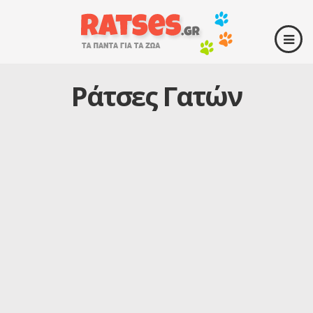
Ράτσες Γατών