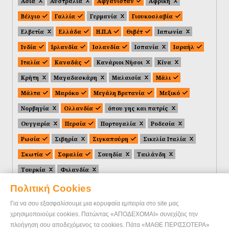
Ασία
Αυστραλία
Αφγανιστάν
Αφρική
Βέλγιο
Γαλλία
Γερμανία
Γιουκοσλαβία
Ελβετία
Ελλάδα
Η.Π.Α
Θιβέτ
Ιαπωνία
Ινδία
Ιρλανδία
Ισλανδία
Ισπανία
Ισραήλ
Ιταλία
Καναδάς
Κανάριοι Νήσοι
Κίνα
Κρήτη
Μαγαδασκάρη
Μαλαισία
Μάλι
Μάλτα
Μαρόκο
Μεγάλη Βρετανία
Μεξικό
Νορβηγία
Ολλανδία
όπου γης και πατρίς
Ουγγαρία
Περσία
Πορτογαλία
Ροδεσία
Ρωσία
Σιβηρία
Σιγκαπούρη
Σικελία Ιταλία
Σκωτία
Σομαλία
Σουηδία
Ταιλάνδη
Τουρκία
Φιλανδία
Πολιτική Cookies
Για να σου εξασφαλίσουμε μια κορυφαία εμπειρία στο site μας
χρησιμοποιούμε cookies. Πατώντας «ΑΠΟΔΕΧΟΜΑΙ» συνεχίζεις την
πλοήγηση σου αποδεχόμενος τα cookies. Πάτα «ΜΑΘΕ ΠΕΡΙΣΣΟΤΕΡΑ»