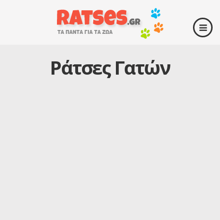
Ράτσες Γατών