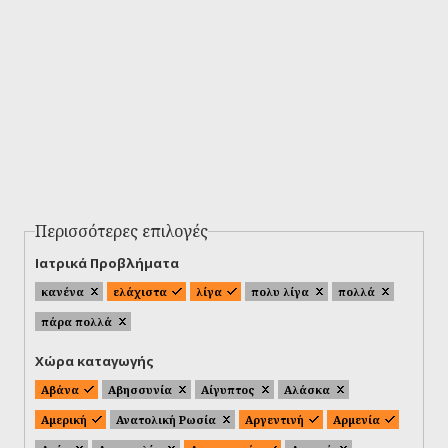
Περισσότερες επιλογές
Ιατρικά Προβλήματα
κανένα
ελάχιστα
λίγα
πολυ λίγα
πολλά
πάρα πολλά
Χώρα καταγωγής
Αβάνα
Αβησσυνία
Αίγυπτος
Αλάσκα
Αμερική
Ανατολική Ρωσία
Αργεντινή
Αρμενία