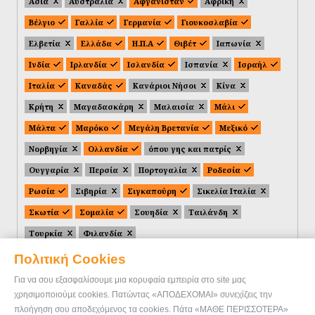
Ασία
Αυστραλία
Αφγανιστάν
Αφρική
Βέλγιο
Γαλλία
Γερμανία
Γιουκοσλαβία
Ελβετία
Ελλάδα
Η.Π.Α
Θιβέτ
Ιαπωνία
Ινδία
Ιρλανδία
Ισλανδία
Ισπανία
Ισραήλ
Ιταλία
Καναδάς
Κανάριοι Νήσοι
Κίνα
Κρήτη
Μαγαδασκάρη
Μαλαισία
Μάλι
Μάλτα
Μαρόκο
Μεγάλη Βρετανία
Μεξικό
Νορβηγία
Ολλανδία
όπου γης και πατρίς
Ουγγαρία
Περσία
Πορτογαλία
Ροδεσία
Ρωσία
Σιβηρία
Σιγκαπούρη
Σικελία Ιταλία
Σκωτία
Σομαλία
Σουηδία
Ταιλάνδη
Τουρκία
Φιλανδία
Πολιτική Cookies
Για να σου εξασφαλίσουμε μια κορυφαία εμπειρία στο site μας
χρησιμοποιούμε cookies. Πατώντας «ΑΠΟΔΕΧΟΜΑΙ» συνεχίζεις την
πλοήγηση σου αποδεχόμενος τα cookies. Πάτα «ΜΑΘΕ ΠΕΡΙΣΣΟΤΕΡΑ»