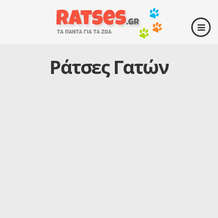
Ράτσες Γατών