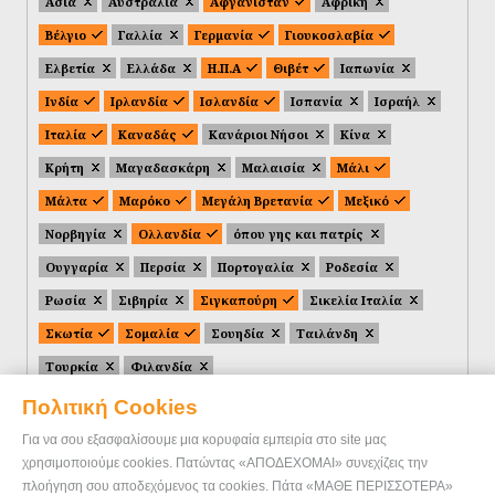
Ασία
Αυστραλία
Αφγανιστάν
Αφρική
Βέλγιο
Γαλλία
Γερμανία
Γιουκοσλαβία
Ελβετία
Ελλάδα
Η.Π.Α
Θιβέτ
Ιαπωνία
Ινδία
Ιρλανδία
Ισλανδία
Ισπανία
Ισραήλ
Ιταλία
Καναδάς
Κανάριοι Νήσοι
Κίνα
Κρήτη
Μαγαδασκάρη
Μαλαισία
Μάλι
Μάλτα
Μαρόκο
Μεγάλη Βρετανία
Μεξικό
Νορβηγία
Ολλανδία
όπου γης και πατρίς
Ουγγαρία
Περσία
Πορτογαλία
Ροδεσία
Ρωσία
Σιβηρία
Σιγκαπούρη
Σικελία Ιταλία
Σκωτία
Σομαλία
Σουηδία
Ταιλάνδη
Τουρκία
Φιλανδία
Πολιτική Cookies
Για να σου εξασφαλίσουμε μια κορυφαία εμπειρία στο site μας
χρησιμοποιούμε cookies. Πατώντας «ΑΠΟΔΕΧΟΜΑΙ» συνεχίζεις την
πλοήγηση σου αποδεχόμενος τα cookies. Πάτα «ΜΑΘΕ ΠΕΡΙΣΣΟΤΕΡΑ»