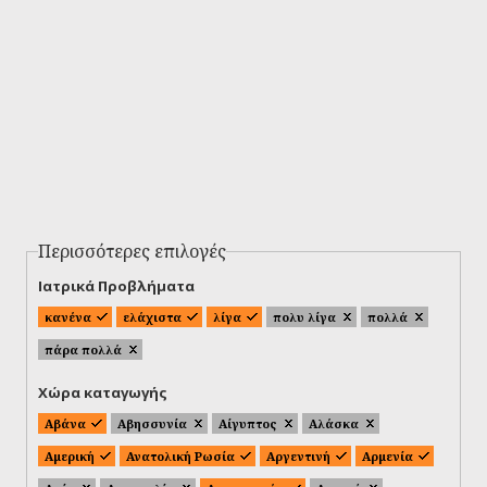
Περισσότερες επιλογές
Ιατρικά Προβλήματα
κανένα
ελάχιστα
λίγα
πολυ λίγα
πολλά
πάρα πολλά
Χώρα καταγωγής
Αβάνα
Αβησσυνία
Αίγυπτος
Αλάσκα
Αμερική
Ανατολική Ρωσία
Αργεντινή
Αρμενία