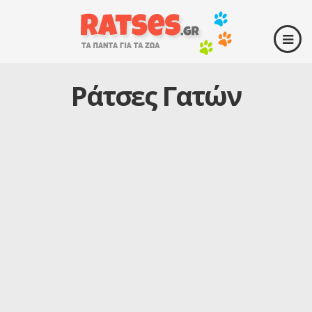
Ράτσες Γατών