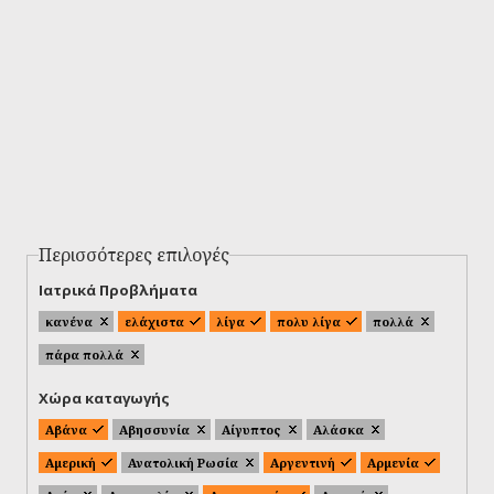
Περισσότερες επιλογές
Ιατρικά Προβλήματα
κανένα
ελάχιστα
λίγα
πολυ λίγα
πολλά
πάρα πολλά
Χώρα καταγωγής
Αβάνα
Αβησσυνία
Αίγυπτος
Αλάσκα
Αμερική
Ανατολική Ρωσία
Αργεντινή
Αρμενία