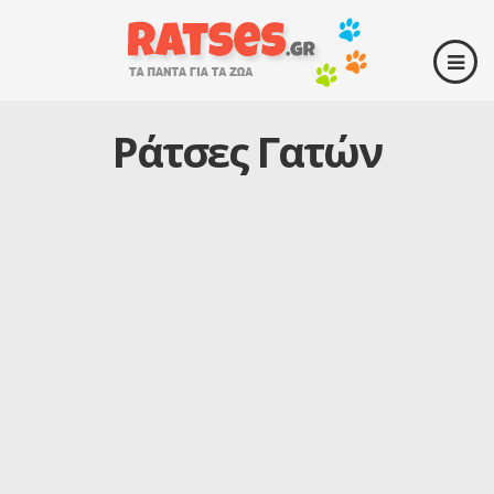
Ράτσες Γατών