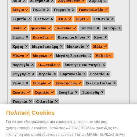
Ασία
Αυστραλία
Αφγανιστάν
Αφρική
Βέλγιο
Γαλλία
Γερμανία
Γιουκοσλαβία
Ελβετία
Ελλάδα
Η.Π.Α
Θιβέτ
Ιαπωνία
Ινδία
Ιρλανδία
Ισλανδία
Ισπανία
Ισραήλ
Ιταλία
Καναδάς
Κανάριοι Νήσοι
Κίνα
Κρήτη
Μαγαδασκάρη
Μαλαισία
Μάλι
Μάλτα
Μαρόκο
Μεγάλη Βρετανία
Μεξικό
Νορβηγία
Ολλανδία
όπου γης και πατρίς
Ουγγαρία
Περσία
Πορτογαλία
Ροδεσία
Ρωσία
Σιβηρία
Σιγκαπούρη
Σικελία Ιταλία
Σκωτία
Σομαλία
Σουηδία
Ταιλάνδη
Τουρκία
Φιλανδία
Πολιτική Cookies
Για να σου εξασφαλίσουμε μια κορυφαία εμπειρία στο site μας
χρησιμοποιούμε cookies. Πατώντας «ΑΠΟΔΕΧΟΜΑΙ» συνεχίζεις την
πλοήγηση σου αποδεχόμενος τα cookies. Πάτα «ΜΑΘΕ ΠΕΡΙΣΣΟΤΕΡΑ»