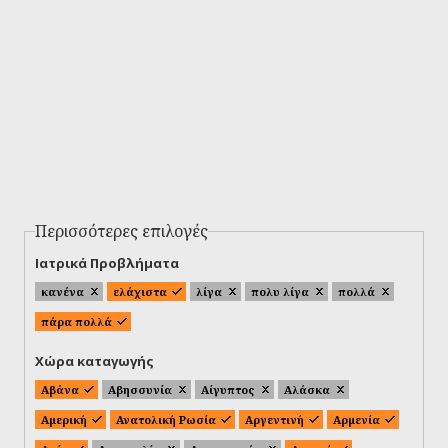
Περισσότερες επιλογές
Ιατρικά Προβλήματα
κανένα
ελάχιστα
λίγα
πολυ λίγα
πολλά
πάρα πολλά
Χώρα καταγωγής
Αβάνα
Αβησσυνία
Αίγυπτος
Αλάσκα
Αμερική
Ανατολική Ρωσία
Αργεντινή
Αρμενία