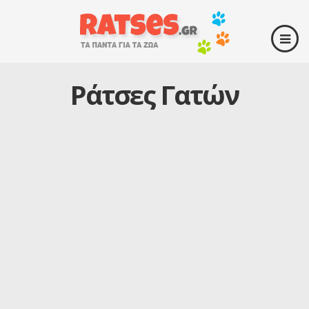
Ράτσες Γατών