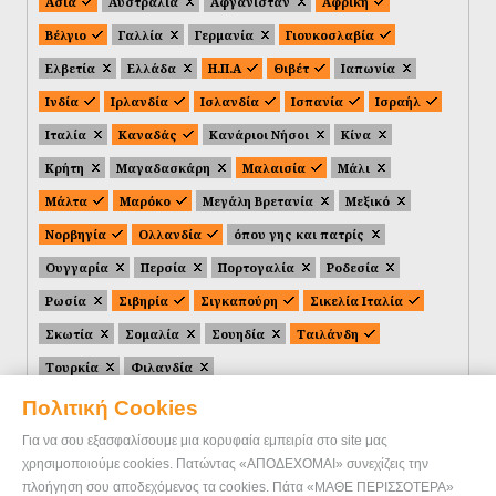
Ασία
Αυστραλία
Αφγανιστάν
Αφρική
Βέλγιο
Γαλλία
Γερμανία
Γιουκοσλαβία
Ελβετία
Ελλάδα
Η.Π.Α
Θιβέτ
Ιαπωνία
Ινδία
Ιρλανδία
Ισλανδία
Ισπανία
Ισραήλ
Ιταλία
Καναδάς
Κανάριοι Νήσοι
Κίνα
Κρήτη
Μαγαδασκάρη
Μαλαισία
Μάλι
Μάλτα
Μαρόκο
Μεγάλη Βρετανία
Μεξικό
Νορβηγία
Ολλανδία
όπου γης και πατρίς
Ουγγαρία
Περσία
Πορτογαλία
Ροδεσία
Ρωσία
Σιβηρία
Σιγκαπούρη
Σικελία Ιταλία
Σκωτία
Σομαλία
Σουηδία
Ταιλάνδη
Τουρκία
Φιλανδία
Πολιτική Cookies
Για να σου εξασφαλίσουμε μια κορυφαία εμπειρία στο site μας
χρησιμοποιούμε cookies. Πατώντας «ΑΠΟΔΕΧΟΜΑΙ» συνεχίζεις την
πλοήγηση σου αποδεχόμενος τα cookies. Πάτα «ΜΑΘΕ ΠΕΡΙΣΣΟΤΕΡΑ»