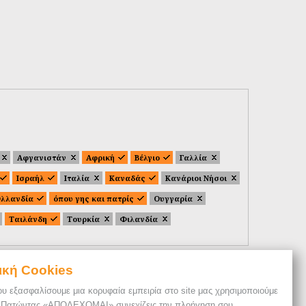
Αφγανιστάν
Αφρική
Βέλγιο
Γαλλία
Ισραήλ
Ιταλία
Καναδάς
Κανάριοι Νήσοι
λλανδία
όπου γης και πατρίς
Ουγγαρία
Ταιλάνδη
Τουρκία
Φιλανδία
ική Cookies
ου εξασφαλίσουμε μια κορυφαία εμπειρία στο site μας χρησιμοποιούμε
. Πατώντας «ΑΠΟΔΕΧΟΜΑΙ» συνεχίζεις την πλοήγηση σου