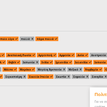
πολυ λίγα
πολλά
πάρα πολλά
ή
Ανατολική Ρωσία
Αργεντινή
Αρμενία
Ασία
Αυστραλία
.Α
Θιβέτ
Ιαπωνία
Ινδία
Ιρλανδία
Ισλανδία
Ισπανία
Μάλτα
Μαρόκο
Μεγάλη Βρετανία
Μεξικό
Νορβηγία
Ο
Σιγκαπούρη
Σικελία Ιταλία
Σκωτία
Σομαλία
Σουηδία
Πολιτ
Για να σ
cookies