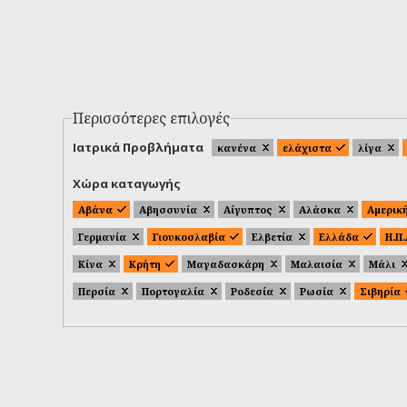
Περισσότερες επιλογές
Ιατρικά Προβλήματα
κανένα
ελάχιστα
λίγα
Χώρα καταγωγής
Αβάνα
Αβησσυνία
Αίγυπτος
Αλάσκα
Αμερικ
Γερμανία
Γιουκοσλαβία
Ελβετία
Ελλάδα
Η.Π
Κίνα
Κρήτη
Μαγαδασκάρη
Μαλαισία
Μάλι
Περσία
Πορτογαλία
Ροδεσία
Ρωσία
Σιβηρία