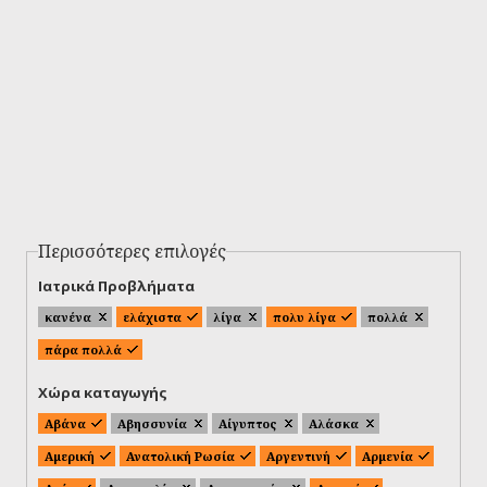
Περισσότερες επιλογές
Ιατρικά Προβλήματα
κανένα
ελάχιστα
λίγα
πολυ λίγα
πολλά
πάρα πολλά
Χώρα καταγωγής
Αβάνα
Αβησσυνία
Αίγυπτος
Αλάσκα
Αμερική
Ανατολική Ρωσία
Αργεντινή
Αρμενία