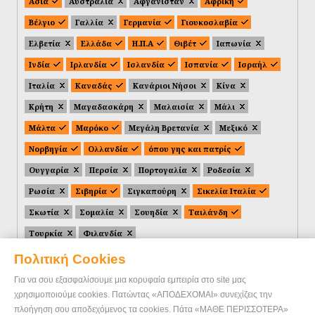
Ασία
Αυστραλία
Αφγανιστάν
Αφρική
Βέλγιο
Γαλλία
Γερμανία
Γιουκοσλαβία
Ελβετία
Ελλάδα
Η.Π.Α
Θιβέτ
Ιαπωνία
Ινδία
Ιρλανδία
Ισλανδία
Ισπανία
Ισραήλ
Ιταλία
Καναδάς
Κανάριοι Νήσοι
Κίνα
Κρήτη
Μαγαδασκάρη
Μαλαισία
Μάλι
Μάλτα
Μαρόκο
Μεγάλη Βρετανία
Μεξικό
Νορβηγία
Ολλανδία
όπου γης και πατρίς
Ουγγαρία
Περσία
Πορτογαλία
Ροδεσία
Ρωσία
Σιβηρία
Σιγκαπούρη
Σικελία Ιταλία
Σκωτία
Σομαλία
Σουηδία
Ταιλάνδη
Τουρκία
Φιλανδία
Πολιτική Cookies
Για να σου εξασφαλίσουμε μια κορυφαία εμπειρία στο site μας
χρησιμοποιούμε cookies. Πατώντας «ΑΠΟΔΕΧΟΜΑΙ» συνεχίζεις την
πλοήγηση σου αποδεχόμενος τα cookies. Πάτα «ΜΑΘΕ ΠΕΡΙΣΣΟΤΕΡΑ»