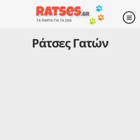
Ράτσες Γατών