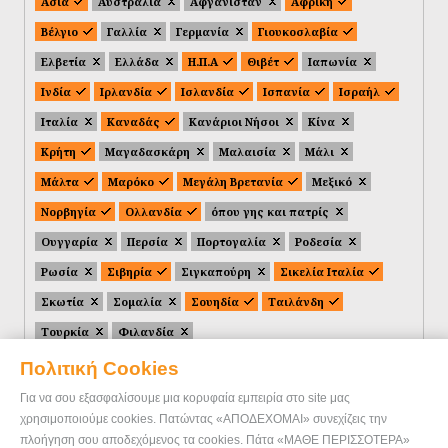
Ασία
Αυστραλία
Αφγανιστάν
Αφρική
Βέλγιο
Γαλλία
Γερμανία
Γιουκοσλαβία
Ελβετία
Ελλάδα
Η.Π.Α
Θιβέτ
Ιαπωνία
Ινδία
Ιρλανδία
Ισλανδία
Ισπανία
Ισραήλ
Ιταλία
Καναδάς
Κανάριοι Νήσοι
Κίνα
Κρήτη
Μαγαδασκάρη
Μαλαισία
Μάλι
Μάλτα
Μαρόκο
Μεγάλη Βρετανία
Μεξικό
Νορβηγία
Ολλανδία
όπου γης και πατρίς
Ουγγαρία
Περσία
Πορτογαλία
Ροδεσία
Ρωσία
Σιβηρία
Σιγκαπούρη
Σικελία Ιταλία
Σκωτία
Σομαλία
Σουηδία
Ταιλάνδη
Τουρκία
Φιλανδία
Πολιτική Cookies
Για να σου εξασφαλίσουμε μια κορυφαία εμπειρία στο site μας
χρησιμοποιούμε cookies. Πατώντας «ΑΠΟΔΕΧΟΜΑΙ» συνεχίζεις την
πλοήγηση σου αποδεχόμενος τα cookies. Πάτα «ΜΑΘΕ ΠΕΡΙΣΣΟΤΕΡΑ»