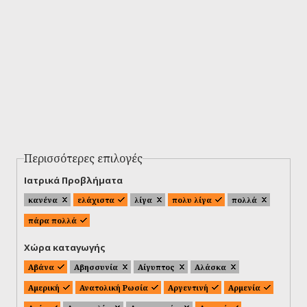
Περισσότερες επιλογές
Ιατρικά Προβλήματα
κανένα
ελάχιστα
λίγα
πολυ λίγα
πολλά
πάρα πολλά
Χώρα καταγωγής
Αβάνα
Αβησσυνία
Αίγυπτος
Αλάσκα
Αμερική
Ανατολική Ρωσία
Αργεντινή
Αρμενία