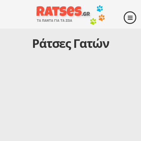
Ράτσες Γατών