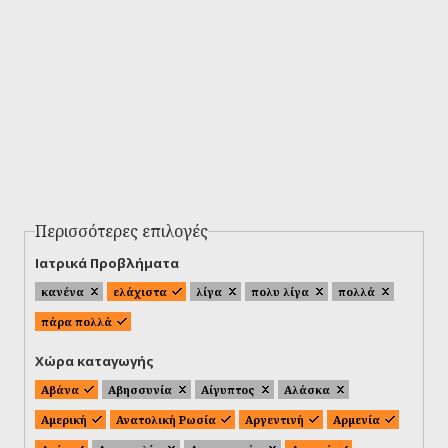
Περισσότερες επιλογές
Ιατρικά Προβλήματα
κανένα
ελάχιστα
λίγα
πολυ λίγα
πολλά
πάρα πολλά
Χώρα καταγωγής
Αβάνα
Αβησσυνία
Αίγυπτος
Αλάσκα
Αμερική
Ανατολική Ρωσία
Αργεντινή
Αρμενία