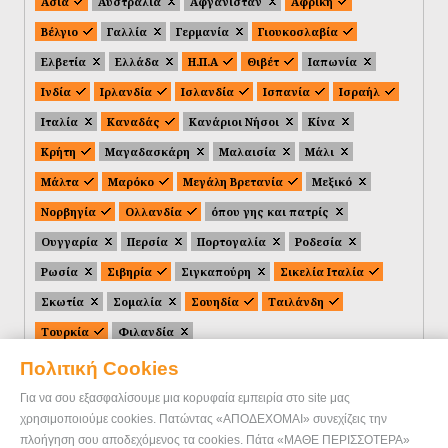
Ασία
Αυστραλία
Αφγανιστάν
Αφρική
Βέλγιο
Γαλλία
Γερμανία
Γιουκοσλαβία
Ελβετία
Ελλάδα
Η.Π.Α
Θιβέτ
Ιαπωνία
Ινδία
Ιρλανδία
Ισλανδία
Ισπανία
Ισραήλ
Ιταλία
Καναδάς
Κανάριοι Νήσοι
Κίνα
Κρήτη
Μαγαδασκάρη
Μαλαισία
Μάλι
Μάλτα
Μαρόκο
Μεγάλη Βρετανία
Μεξικό
Νορβηγία
Ολλανδία
όπου γης και πατρίς
Ουγγαρία
Περσία
Πορτογαλία
Ροδεσία
Ρωσία
Σιβηρία
Σιγκαπούρη
Σικελία Ιταλία
Σκωτία
Σομαλία
Σουηδία
Ταιλάνδη
Τουρκία
Φιλανδία
Πολιτική Cookies
Για να σου εξασφαλίσουμε μια κορυφαία εμπειρία στο site μας
χρησιμοποιούμε cookies. Πατώντας «ΑΠΟΔΕΧΟΜΑΙ» συνεχίζεις την
πλοήγηση σου αποδεχόμενος τα cookies. Πάτα «ΜΑΘΕ ΠΕΡΙΣΣΟΤΕΡΑ»