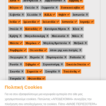
Ασία
Αυστραλία
Αφγανιστάν
Αφρική
Βέλγιο
Γαλλία
Γερμανία
Γιουκοσλαβία
Ελβετία
Ελλάδα
Η.Π.Α
Θιβέτ
Ιαπωνία
Ινδία
Ιρλανδία
Ισλανδία
Ισπανία
Ισραήλ
Ιταλία
Καναδάς
Κανάριοι Νήσοι
Κίνα
Κρήτη
Μαγαδασκάρη
Μαλαισία
Μάλι
Μάλτα
Μαρόκο
Μεγάλη Βρετανία
Μεξικό
Νορβηγία
Ολλανδία
όπου γης και πατρίς
Ουγγαρία
Περσία
Πορτογαλία
Ροδεσία
Ρωσία
Σιβηρία
Σιγκαπούρη
Σικελία Ιταλία
Σκωτία
Σομαλία
Σουηδία
Ταιλάνδη
Τουρκία
Φιλανδία
Πολιτική Cookies
Για να σου εξασφαλίσουμε μια κορυφαία εμπειρία στο site μας
χρησιμοποιούμε cookies. Πατώντας «ΑΠΟΔΕΧΟΜΑΙ» συνεχίζεις την
πλοήγηση σου αποδεχόμενος τα cookies. Πάτα «ΜΑΘΕ ΠΕΡΙΣΣΟΤΕΡΑ»