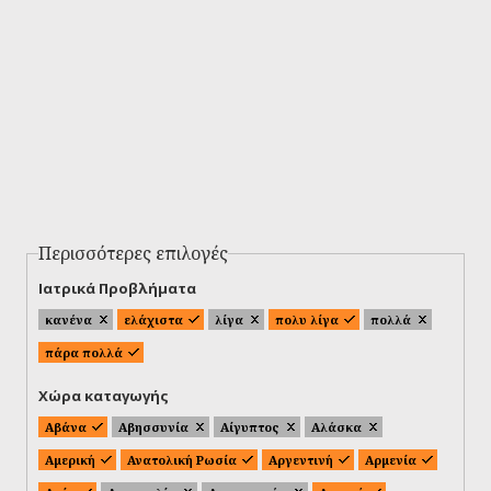
Περισσότερες επιλογές
Ιατρικά Προβλήματα
κανένα
ελάχιστα
λίγα
πολυ λίγα
πολλά
πάρα πολλά
Χώρα καταγωγής
Αβάνα
Αβησσυνία
Αίγυπτος
Αλάσκα
Αμερική
Ανατολική Ρωσία
Αργεντινή
Αρμενία