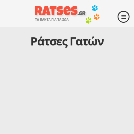
Ράτσες Γατών