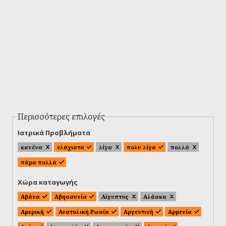
Περισσότερες επιλογές
Ιατρικά Προβλήματα
κανένα
ελάχιστα
λίγα
πολυ λίγα
πολλά
πάρα πολλά
Χώρα καταγωγής
Αβάνα
Αβησσυνία
Αίγυπτος
Αλάσκα
Αμερική
Ανατολική Ρωσία
Αργεντινή
Αρμενία