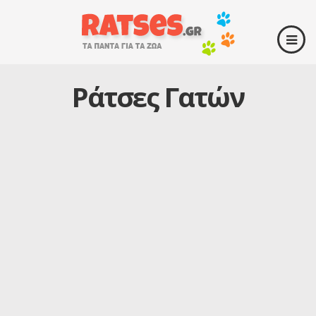
Ράτσες Γατών