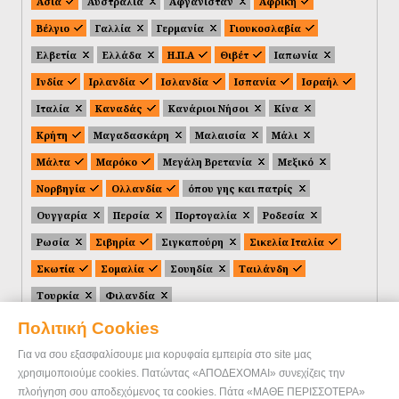
Ασία
Αυστραλία
Αφγανιστάν
Αφρική
Βέλγιο
Γαλλία
Γερμανία
Γιουκοσλαβία
Ελβετία
Ελλάδα
Η.Π.Α
Θιβέτ
Ιαπωνία
Ινδία
Ιρλανδία
Ισλανδία
Ισπανία
Ισραήλ
Ιταλία
Καναδάς
Κανάριοι Νήσοι
Κίνα
Κρήτη
Μαγαδασκάρη
Μαλαισία
Μάλι
Μάλτα
Μαρόκο
Μεγάλη Βρετανία
Μεξικό
Νορβηγία
Ολλανδία
όπου γης και πατρίς
Ουγγαρία
Περσία
Πορτογαλία
Ροδεσία
Ρωσία
Σιβηρία
Σιγκαπούρη
Σικελία Ιταλία
Σκωτία
Σομαλία
Σουηδία
Ταιλάνδη
Τουρκία
Φιλανδία
Πολιτική Cookies
Για να σου εξασφαλίσουμε μια κορυφαία εμπειρία στο site μας
χρησιμοποιούμε cookies. Πατώντας «ΑΠΟΔΕΧΟΜΑΙ» συνεχίζεις την
πλοήγηση σου αποδεχόμενος τα cookies. Πάτα «ΜΑΘΕ ΠΕΡΙΣΣΟΤΕΡΑ»