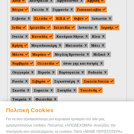
Ασία
Αυστραλία
Αφγανιστάν
Αφρική
Βέλγιο
Γαλλία
Γερμανία
Γιουκοσλαβία
Ελβετία
Ελλάδα
Η.Π.Α
Θιβέτ
Ιαπωνία
Ινδία
Ιρλανδία
Ισλανδία
Ισπανία
Ισραήλ
Ιταλία
Καναδάς
Κανάριοι Νήσοι
Κίνα
Κρήτη
Μαγαδασκάρη
Μαλαισία
Μάλι
Μάλτα
Μαρόκο
Μεγάλη Βρετανία
Μεξικό
Νορβηγία
Ολλανδία
όπου γης και πατρίς
Ουγγαρία
Περσία
Πορτογαλία
Ροδεσία
Ρωσία
Σιβηρία
Σιγκαπούρη
Σικελία Ιταλία
Σκωτία
Σομαλία
Σουηδία
Ταιλάνδη
Τουρκία
Φιλανδία
Πολιτική Cookies
Για να σου εξασφαλίσουμε μια κορυφαία εμπειρία στο site μας
χρησιμοποιούμε cookies. Πατώντας «ΑΠΟΔΕΧΟΜΑΙ» συνεχίζεις την
πλοήγηση σου αποδεχόμενος τα cookies. Πάτα «ΜΑΘΕ ΠΕΡΙΣΣΟΤΕΡΑ»