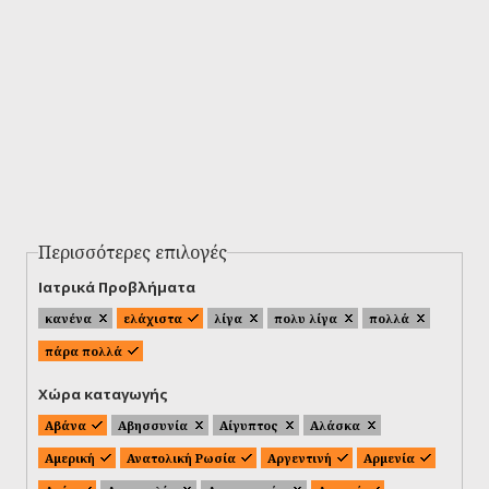
Περισσότερες επιλογές
Ιατρικά Προβλήματα
κανένα
ελάχιστα
λίγα
πολυ λίγα
πολλά
πάρα πολλά
Χώρα καταγωγής
Αβάνα
Αβησσυνία
Αίγυπτος
Αλάσκα
Αμερική
Ανατολική Ρωσία
Αργεντινή
Αρμενία