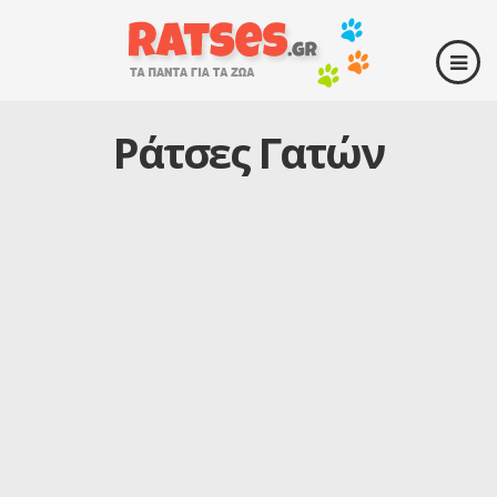
Ράτσες Γατών