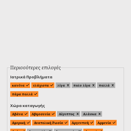
Περισσότερες επιλογές
Ιατρικά Προβλήματα
κανένα
ελάχιστα
λίγα
πολυ λίγα
πολλά
πάρα πολλά
Χώρα καταγωγής
Αβάνα
Αβησσυνία
Αίγυπτος
Αλάσκα
Αμερική
Ανατολική Ρωσία
Αργεντινή
Αρμενία