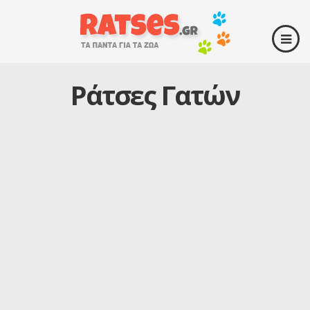
Ράτσες Γατών