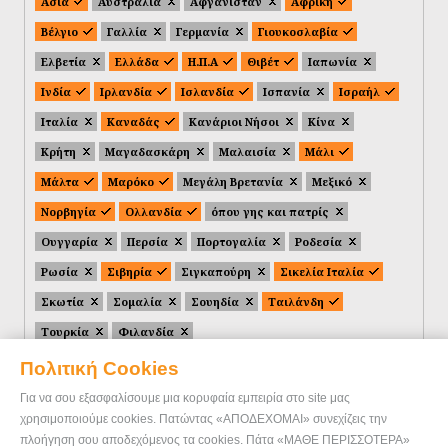
Ασία
Αυστραλία
Αφγανιστάν
Αφρική
Βέλγιο
Γαλλία
Γερμανία
Γιουκοσλαβία
Ελβετία
Ελλάδα
Η.Π.Α
Θιβέτ
Ιαπωνία
Ινδία
Ιρλανδία
Ισλανδία
Ισπανία
Ισραήλ
Ιταλία
Καναδάς
Κανάριοι Νήσοι
Κίνα
Κρήτη
Μαγαδασκάρη
Μαλαισία
Μάλι
Μάλτα
Μαρόκο
Μεγάλη Βρετανία
Μεξικό
Νορβηγία
Ολλανδία
όπου γης και πατρίς
Ουγγαρία
Περσία
Πορτογαλία
Ροδεσία
Ρωσία
Σιβηρία
Σιγκαπούρη
Σικελία Ιταλία
Σκωτία
Σομαλία
Σουηδία
Ταιλάνδη
Τουρκία
Φιλανδία
Πολιτική Cookies
Για να σου εξασφαλίσουμε μια κορυφαία εμπειρία στο site μας
χρησιμοποιούμε cookies. Πατώντας «ΑΠΟΔΕΧΟΜΑΙ» συνεχίζεις την
πλοήγηση σου αποδεχόμενος τα cookies. Πάτα «ΜΑΘΕ ΠΕΡΙΣΣΟΤΕΡΑ»